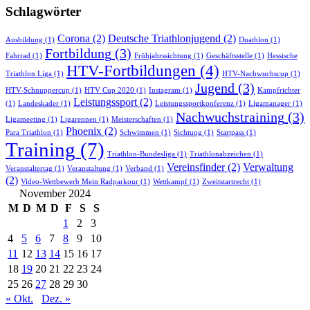
Schlagwörter
Corona
(2)
Deutsche Triathlonjugend
(2)
Ausbildung
(1)
Duathlon
(1)
Fortbildung
(3)
Fahrrad
(1)
Frühjahrssichtung
(1)
Geschäftsstelle
(1)
Hessische
HTV-Fortbildungen
(4)
Triathlon Liga
(1)
HTV-Nachwuchscup
(1)
Jugend
(3)
HTV-Schnuppercup
(1)
HTV Cup 2020
(1)
Instagram
(1)
Kampfrichter
Leistungssport
(2)
(1)
Landeskader
(1)
Leistungssportkonferenz
(1)
Ligamanager
(1)
Nachwuchstraining
(3)
Ligameeting
(1)
Ligarennen
(1)
Meisterschaften
(1)
Phoenix
(2)
Para Triathlon
(1)
Schwimmen
(1)
Sichtung
(1)
Startpass
(1)
Training
(7)
Triathlon-Bundesliga
(1)
Triathlonabzeichen
(1)
Vereinsfinder
(2)
Verwaltung
Veranstaltertag
(1)
Veranstaltung
(1)
Verband
(1)
(2)
Video-Wettbewerb Mein Radparkour
(1)
Wettkampf
(1)
Zweitstartrecht
(1)
November 2024
M
D
M
D
F
S
S
1
2
3
4
5
6
7
8
9
10
11
12
13
14
15
16
17
18
19
20
21
22
23
24
25
26
27
28
29
30
« Okt.
Dez. »