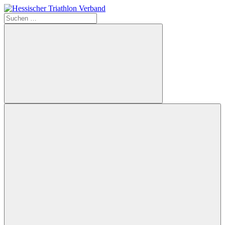
Zum
Inhalt
Suchen
Hessischer
springen
nach:
Triathlon
Verband
Suchen