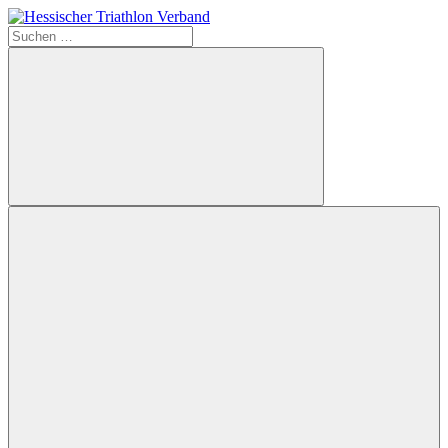
Zum
Inhalt
Suchen
Hessischer
springen
nach:
Triathlon
Verband
Suchen