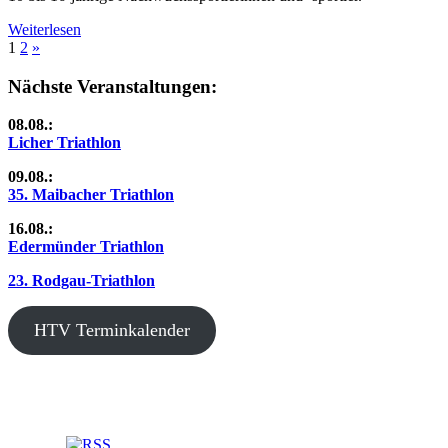
Weiterlesen
Seitennummerierung
Nächste
1
2
»
Beiträge
der
Nächste Veranstaltungen:
Beiträge
08.08.:
Licher Triathlon
09.08.:
35. Maibacher Triathlon
16.08.:
Edermünder Triathlon
23. Rodgau-Triathlon
HTV Terminkalender