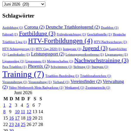
Newsarchiv
Schlagwörter
Corona
(2)
Deutsche Triathlonjugend
(2)
Ausbildung
(1)
Duathlon
(1)
Fortbildung
(3)
Fahrrad
(1)
Frühjahrssichtung
(1)
Geschäftsstelle
(1)
Hessische
HTV-Fortbildungen
(4)
Triathlon Liga
(1)
HTV-Nachwuchscup
(1)
Jugend
(3)
HTV-Schnuppercup
(1)
HTV Cup 2020
(1)
Instagram
(1)
Kampfrichter
Leistungssport
(2)
(1)
Landeskader
(1)
Leistungssportkonferenz
(1)
Ligamanager
(1)
Nachwuchstraining
(3)
Ligameeting
(1)
Ligarennen
(1)
Meisterschaften
(1)
Phoenix
(2)
Para Triathlon
(1)
Schwimmen
(1)
Sichtung
(1)
Startpass
(1)
Training
(7)
Triathlon-Bundesliga
(1)
Triathlonabzeichen
(1)
Vereinsfinder
(2)
Verwaltung
Veranstaltertag
(1)
Veranstaltung
(1)
Verband
(1)
(2)
Video-Wettbewerb Mein Radparkour
(1)
Wettkampf
(1)
Zweitstartrecht
(1)
Juni 2026
M
D
M
D
F
S
S
1
2
3
4
5
6
7
8
9
10
11
12
13
14
15
16
17
18
19
20
21
22
23
24
25
26
27
28
29
30