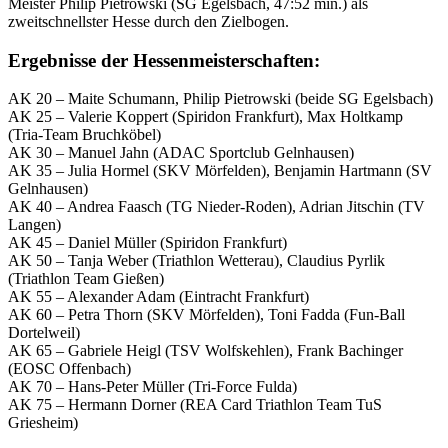
Meister Philip Pietrowski (SG Egelsbach, 47:52 min.) als
zweitschnellster Hesse durch den Zielbogen.
Ergebnisse der Hessenmeisterschaften:
AK 20 – Maite Schumann, Philip Pietrowski (beide SG Egelsbach)
AK 25 – Valerie Koppert (Spiridon Frankfurt), Max Holtkamp
(Tria-Team Bruchköbel)
AK 30 – Manuel Jahn (ADAC Sportclub Gelnhausen)
AK 35 – Julia Hormel (SKV Mörfelden), Benjamin Hartmann (SV
Gelnhausen)
AK 40 – Andrea Faasch (TG Nieder-Roden), Adrian Jitschin (TV
Langen)
AK 45 – Daniel Müller (Spiridon Frankfurt)
AK 50 – Tanja Weber (Triathlon Wetterau), Claudius Pyrlik
(Triathlon Team Gießen)
AK 55 – Alexander Adam (Eintracht Frankfurt)
AK 60 – Petra Thorn (SKV Mörfelden), Toni Fadda (Fun-Ball
Dortelweil)
AK 65 – Gabriele Heigl (TSV Wolfskehlen), Frank Bachinger
(EOSC Offenbach)
AK 70 – Hans-Peter Müller (Tri-Force Fulda)
AK 75 – Hermann Dorner (REA Card Triathlon Team TuS
Griesheim)