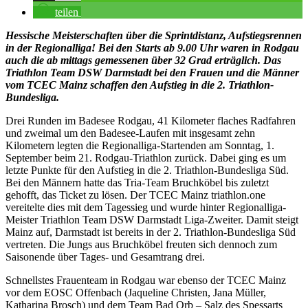
teilen
Hessische Meisterschaften über die Sprintdistanz, Aufstiegsrennen
in der Regionalliga! Bei den Starts ab 9.00 Uhr waren in Rodgau
auch die ab mittags gemessenen über 32 Grad erträglich. Das
Triathlon Team DSW Darmstadt bei den Frauen und die Männer
vom TCEC Mainz schaffen den Aufstieg in die 2. Triathlon-
Bundesliga.
Drei Runden im Badesee Rodgau, 41 Kilometer flaches Radfahren
und zweimal um den Badesee-Laufen mit insgesamt zehn
Kilometern legten die Regionalliga-Startenden am Sonntag, 1.
September beim 21. Rodgau-Triathlon zurück. Dabei ging es um
letzte Punkte für den Aufstieg in die 2. Triathlon-Bundesliga Süd.
Bei den Männern hatte das Tria-Team Bruchköbel bis zuletzt
gehofft, das Ticket zu lösen. Der TCEC Mainz triathlon.one
vereitelte dies mit dem Tagessieg und wurde hinter Regionalliga-
Meister Triathlon Team DSW Darmstadt Liga-Zweiter. Damit steigt
Mainz auf, Darmstadt ist bereits in der 2. Triathlon-Bundesliga Süd
vertreten. Die Jungs aus Bruchköbel freuten sich dennoch zum
Saisonende über Tages- und Gesamtrang drei.
Schnellstes Frauenteam in Rodgau war ebenso der TCEC Mainz
vor dem EOSC Offenbach (Jaqueline Christen, Jana Müller,
Katharina Brosch) und dem Team Bad Orb – Salz des Spessarts