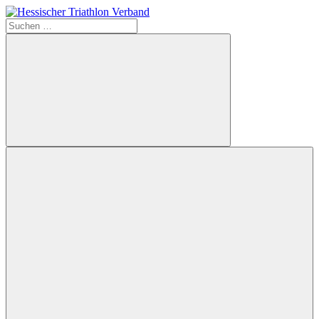
Zum
Inhalt
Suchen
Hessischer
springen
nach:
Triathlon
Verband
Suchen