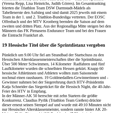
(Verena Repp, Lisa Heinrichs, Judith Görres). Im Gesamtranking
feierten die Triathlon Team DSW Darmstadt-Mädels als
Tabellenerste den Aufstieg und sind damit 2025 jeweils mit einem
Team in der 1. und 2. Triathlon-Bundesliga vertreten. Der EOSC
Offenbach und der MTV Kronberg beenden die Saison auf dem
zweiten und dritten Platz. Aus der Regionalliga Mitte steigen bei den
Männern das FK Pirmasens Endurance Team und bei den Frauen
die Eintracht Frankfurt ab.
19 Hessische Titel über die Sprintdistanz vergeben
Pünktlich um 9.00 Uhr fiel am Strandbad der Startschuss zu den
Hessischen Altersklassenmeisterschaften über die Sprintdistanz.
Über 500 Meter Schwimmen, 14 Kilometer Radfahren und fünf
Laufkilometer wurden die schnellsten Hessen gekürt. Knapp 60
hessische Athletinnen und Athleten wollten zum Saisonende
nochmal einen raushauen. 19 Goldmedaillen-Gewinnerinnen und -
Gewinner nahmen bei der Siegerehrung durch HTV-Präsidentin
Katja Schneider das Siegerticket für die Hessisch Night, die 40-Jahr-
Feier des HTV in Empfang.
In der Männer-AK 50 herrschte mit zehn Startern die größte
Konkurrenz. Claudius Pyrlik (Triathlon Team Gießen) drückte
dieser erneut seinen Stempel auf und wurde mit 49:10 Minuten nicht
nur Hessischer Altersklassenmeister, sondern rannte hinter AK 20-