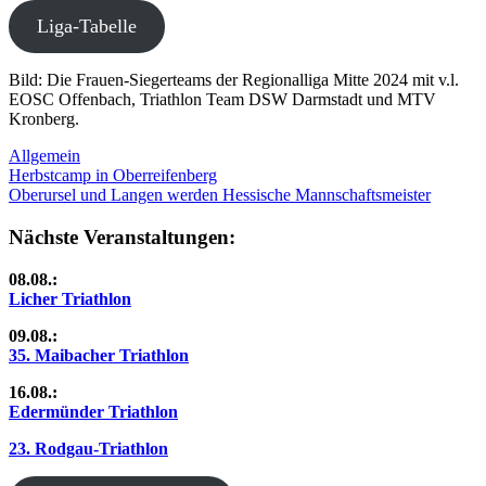
Liga-Tabelle
Bild: Die Frauen-Siegerteams der Regionalliga Mitte 2024 mit v.l.
EOSC Offenbach, Triathlon Team DSW Darmstadt und MTV
Kronberg.
Allgemein
Beitragsnavigation
Vorheriger
Herbstcamp in Oberreifenberg
Beitrag:
Nächster
Oberursel und Langen werden Hessische Mannschaftsmeister
Beitrag:
Nächste Veranstaltungen:
08.08.:
Licher Triathlon
09.08.:
35. Maibacher Triathlon
16.08.:
Edermünder Triathlon
23. Rodgau-Triathlon