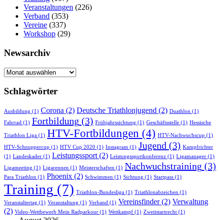
Veranstaltungen
(226)
Verband
(353)
Vereine
(337)
Workshop
(29)
Newsarchiv
Newsarchiv
Schlagwörter
Corona
(2)
Deutsche Triathlonjugend
(2)
Ausbildung
(1)
Duathlon
(1)
Fortbildung
(3)
Fahrrad
(1)
Frühjahrssichtung
(1)
Geschäftsstelle
(1)
Hessische
HTV-Fortbildungen
(4)
Triathlon Liga
(1)
HTV-Nachwuchscup
(1)
Jugend
(3)
HTV-Schnuppercup
(1)
HTV Cup 2020
(1)
Instagram
(1)
Kampfrichter
Leistungssport
(2)
(1)
Landeskader
(1)
Leistungssportkonferenz
(1)
Ligamanager
(1)
Nachwuchstraining
(3)
Ligameeting
(1)
Ligarennen
(1)
Meisterschaften
(1)
Phoenix
(2)
Para Triathlon
(1)
Schwimmen
(1)
Sichtung
(1)
Startpass
(1)
Training
(7)
Triathlon-Bundesliga
(1)
Triathlonabzeichen
(1)
Vereinsfinder
(2)
Verwaltung
Veranstaltertag
(1)
Veranstaltung
(1)
Verband
(1)
(2)
Video-Wettbewerb Mein Radparkour
(1)
Wettkampf
(1)
Zweitstartrecht
(1)