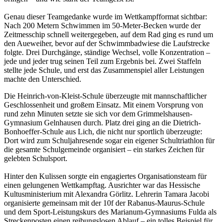
Genau dieser Teamgedanke wurde im Wettkampfformat sichtbar:
Nach 200 Metern Schwimmen im 50‑Meter-Becken wurde der
Zeitmesschip schnell weitergegeben, auf dem Rad ging es rund um
den Aueweiher, bevor auf der Schwimmbadwiese die Laufstrecke
folgte. Drei Durchgänge, ständige Wechsel, volle Konzentration –
jede und jeder trug seinen Teil zum Ergebnis bei. Zwei Staffeln
stellte jede Schule, und erst das Zusammenspiel aller Leistungen
machte den Unterschied.
Die Heinrich-von-Kleist-Schule überzeugte mit mannschaftlicher
Geschlossenheit und großem Einsatz. Mit einem Vorsprung von
rund zehn Minuten setzte sie sich vor dem Grimmelshausen-
Gymnasium Gelnhausen durch. Platz drei ging an die Dietrich-
Bonhoeffer-Schule aus Lich, die nicht nur sportlich überzeugte:
Dort wird zum Schuljahresende sogar ein eigener Schultriathlon für
die gesamte Schulgemeinde organisiert – ein starkes Zeichen für
gelebten Schulsport.
Hinter den Kulissen sorgte ein engagiertes Organisationsteam für
einen gelungenen Wettkampftag. Ausrichter war das Hessische
Kultusministerium mit Alexandra Görlitz. Lehrerin Tamara Jacobi
organisierte gemeinsam mit der 10f der Rabanus-Maurus-Schule
und dem Sport-Leistungskurs des Marianum-Gymnasiums Fulda als
Streckenposten einen reibungslosen Ablauf – ein tolles Beispiel für