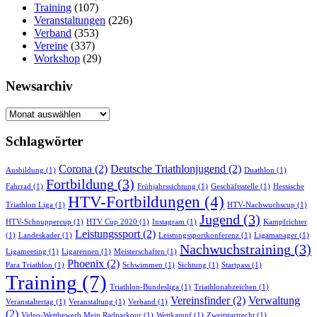
Training
(107)
Veranstaltungen
(226)
Verband
(353)
Vereine
(337)
Workshop
(29)
Newsarchiv
Newsarchiv
Schlagwörter
Corona
(2)
Deutsche Triathlonjugend
(2)
Ausbildung
(1)
Duathlon
(1)
Fortbildung
(3)
Fahrrad
(1)
Frühjahrssichtung
(1)
Geschäftsstelle
(1)
Hessische
HTV-Fortbildungen
(4)
Triathlon Liga
(1)
HTV-Nachwuchscup
(1)
Jugend
(3)
HTV-Schnuppercup
(1)
HTV Cup 2020
(1)
Instagram
(1)
Kampfrichter
Leistungssport
(2)
(1)
Landeskader
(1)
Leistungssportkonferenz
(1)
Ligamanager
(1)
Nachwuchstraining
(3)
Ligameeting
(1)
Ligarennen
(1)
Meisterschaften
(1)
Phoenix
(2)
Para Triathlon
(1)
Schwimmen
(1)
Sichtung
(1)
Startpass
(1)
Training
(7)
Triathlon-Bundesliga
(1)
Triathlonabzeichen
(1)
Vereinsfinder
(2)
Verwaltung
Veranstaltertag
(1)
Veranstaltung
(1)
Verband
(1)
(2)
Video-Wettbewerb Mein Radparkour
(1)
Wettkampf
(1)
Zweitstartrecht
(1)