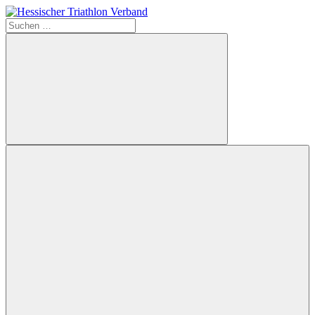
Zum
Inhalt
Suchen
Hessischer
springen
nach:
Triathlon
Verband
Suchen