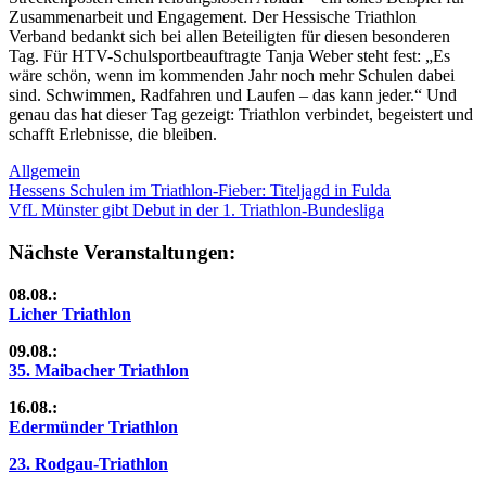
Zusammenarbeit und Engagement. Der Hessische Triathlon
Verband bedankt sich bei allen Beteiligten für diesen besonderen
Tag. Für HTV-Schulsportbeauftragte Tanja Weber steht fest: „Es
wäre schön, wenn im kommenden Jahr noch mehr Schulen dabei
sind. Schwimmen, Radfahren und Laufen – das kann jeder.“ Und
genau das hat dieser Tag gezeigt: Triathlon verbindet, begeistert und
schafft Erlebnisse, die bleiben.
Allgemein
Beitragsnavigation
Vorheriger
Hessens Schulen im Triathlon-Fieber: Titeljagd in Fulda
Beitrag:
Nächster
VfL Münster gibt Debut in der 1. Triathlon-Bundesliga
Beitrag:
Nächste Veranstaltungen:
08.08.:
Licher Triathlon
09.08.:
35. Maibacher Triathlon
16.08.:
Edermünder Triathlon
23. Rodgau-Triathlon