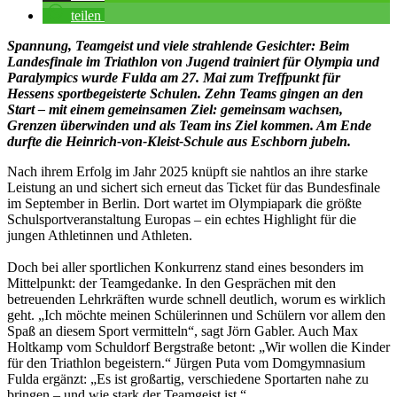
teilen
Spannung, Teamgeist und viele strahlende Gesichter: Beim
Landesfinale im Triathlon von Jugend trainiert für Olympia und
Paralympics wurde Fulda am 27. Mai zum Treffpunkt für
Hessens sportbegeisterte Schulen. Zehn Teams gingen an den
Start – mit einem gemeinsamen Ziel: gemeinsam wachsen,
Grenzen überwinden und als Team ins Ziel kommen. Am Ende
durfte die Heinrich-von-Kleist-Schule aus Eschborn jubeln.
Nach ihrem Erfolg im Jahr 2025 knüpft sie nahtlos an ihre starke
Leistung an und sichert sich erneut das Ticket für das Bundesfinale
im September in Berlin. Dort wartet im Olympiapark die größte
Schulsportveranstaltung Europas – ein echtes Highlight für die
jungen Athletinnen und Athleten.
Doch bei aller sportlichen Konkurrenz stand eines besonders im
Mittelpunkt: der Teamgedanke. In den Gesprächen mit den
betreuenden Lehrkräften wurde schnell deutlich, worum es wirklich
geht. „Ich möchte meinen Schülerinnen und Schülern vor allem den
Spaß an diesem Sport vermitteln“, sagt Jörn Gabler. Auch Max
Holtkamp vom Schuldorf Bergstraße betont: „Wir wollen die Kinder
für den Triathlon begeistern.“ Jürgen Puta vom Domgymnasium
Fulda ergänzt: „Es ist großartig, verschiedene Sportarten nahe zu
bringen – und wie stark der Teamgeist ist.“