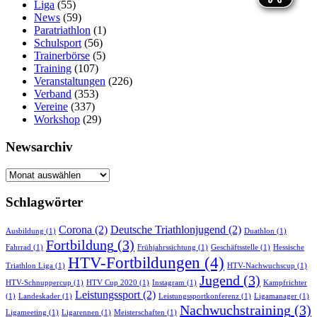
Liga
(55)
News
(59)
Paratriathlon
(1)
Schulsport
(56)
Trainerbörse
(5)
Training
(107)
Veranstaltungen
(226)
Verband
(353)
Vereine
(337)
Workshop
(29)
Newsarchiv
Newsarchiv
Schlagwörter
Corona
(2)
Deutsche Triathlonjugend
(2)
Ausbildung
(1)
Duathlon
(1)
Fortbildung
(3)
Fahrrad
(1)
Frühjahrssichtung
(1)
Geschäftsstelle
(1)
Hessische
HTV-Fortbildungen
(4)
Triathlon Liga
(1)
HTV-Nachwuchscup
(1)
Jugend
(3)
HTV-Schnuppercup
(1)
HTV Cup 2020
(1)
Instagram
(1)
Kampfrichter
Leistungssport
(2)
(1)
Landeskader
(1)
Leistungssportkonferenz
(1)
Ligamanager
(1)
Nachwuchstraining
(3)
Ligameeting
(1)
Ligarennen
(1)
Meisterschaften
(1)