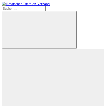
Zum
Inhalt
Suchen
Hessischer
springen
nach:
Triathlon
Verband
Suchen