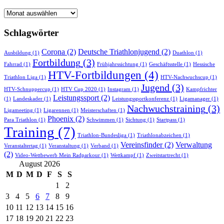
Newsarchiv
Schlagwörter
Corona
(2)
Deutsche Triathlonjugend
(2)
Ausbildung
(1)
Duathlon
(1)
Fortbildung
(3)
Fahrrad
(1)
Frühjahrssichtung
(1)
Geschäftsstelle
(1)
Hessische
HTV-Fortbildungen
(4)
Triathlon Liga
(1)
HTV-Nachwuchscup
(1)
Jugend
(3)
HTV-Schnuppercup
(1)
HTV Cup 2020
(1)
Instagram
(1)
Kampfrichter
Leistungssport
(2)
(1)
Landeskader
(1)
Leistungssportkonferenz
(1)
Ligamanager
(1)
Nachwuchstraining
(3)
Ligameeting
(1)
Ligarennen
(1)
Meisterschaften
(1)
Phoenix
(2)
Para Triathlon
(1)
Schwimmen
(1)
Sichtung
(1)
Startpass
(1)
Training
(7)
Triathlon-Bundesliga
(1)
Triathlonabzeichen
(1)
Vereinsfinder
(2)
Verwaltung
Veranstaltertag
(1)
Veranstaltung
(1)
Verband
(1)
(2)
Video-Wettbewerb Mein Radparkour
(1)
Wettkampf
(1)
Zweitstartrecht
(1)
August 2026
M
D
M
D
F
S
S
1
2
3
4
5
6
7
8
9
10
11
12
13
14
15
16
17
18
19
20
21
22
23