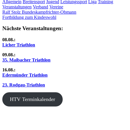
Allgemein
Breitensport
Jugend
Leistungssport
Liga
Training
Veranstaltungen
Verband
Vereine
Beitragsnavigation
Vorheriger
Ralf Stolz Bundeskampfrichter-Obmann
Beitrag:
Nächster
Fortbildung zum Kindeswohl
Beitrag:
Nächste Veranstaltungen:
08.08.:
Licher Triathlon
09.08.:
35. Maibacher Triathlon
16.08.:
Edermünder Triathlon
23. Rodgau-Triathlon
HTV Terminkalender