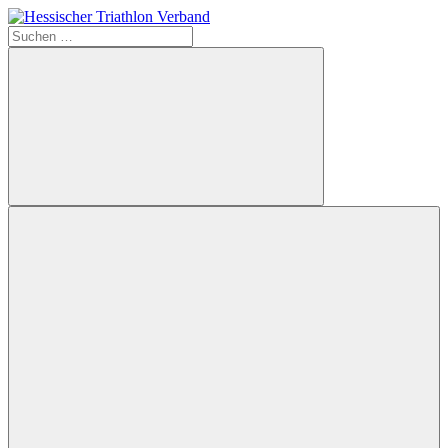
Zum
Inhalt
Suchen
Hessischer
springen
nach:
Triathlon
Verband
Suchen