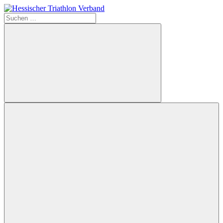
Zum
Inhalt
Suchen
Hessischer
springen
nach:
Triathlon
Verband
Suchen