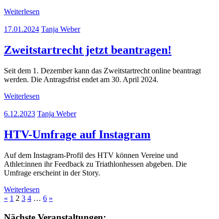
Weiterlesen
17.01.2024
Tanja Weber
Zweitstartrecht jetzt beantragen!
Seit dem 1. Dezember kann das Zweitstartrecht online beantragt
werden. Die Antragsfrist endet am 30. April 2024.
Weiterlesen
6.12.2023
Tanja Weber
HTV-Umfrage auf Instagram
Auf dem Instagram-Profil des HTV können Vereine und
Athlet:innen ihr Feedback zu Triathlonhessen abgeben. Die
Umfrage erscheint in der Story.
Weiterlesen
Seitennummerierung
Vorherige
Nächste
«
1
2
3
4
…
6
»
Beiträge
Beiträge
der
Nächste Veranstaltungen: