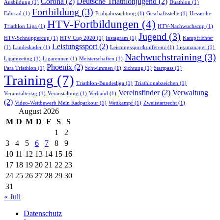
Corona
(2)
Deutsche Triathlonjugend
(2)
Ausbildung
(1)
Duathlon
(1)
Fortbildung
(3)
Fahrrad
(1)
Frühjahrssichtung
(1)
Geschäftsstelle
(1)
Hessische
HTV-Fortbildungen
(4)
Triathlon Liga
(1)
HTV-Nachwuchscup
(1)
Jugend
(3)
HTV-Schnuppercup
(1)
HTV Cup 2020
(1)
Instagram
(1)
Kampfrichter
Leistungssport
(2)
(1)
Landeskader
(1)
Leistungssportkonferenz
(1)
Ligamanager
(1)
Nachwuchstraining
(3)
Ligameeting
(1)
Ligarennen
(1)
Meisterschaften
(1)
Phoenix
(2)
Para Triathlon
(1)
Schwimmen
(1)
Sichtung
(1)
Startpass
(1)
Training
(7)
Triathlon-Bundesliga
(1)
Triathlonabzeichen
(1)
Vereinsfinder
(2)
Verwaltung
Veranstaltertag
(1)
Veranstaltung
(1)
Verband
(1)
(2)
Video-Wettbewerb Mein Radparkour
(1)
Wettkampf
(1)
Zweitstartrecht
(1)
August 2026
M
D
M
D
F
S
S
1
2
3
4
5
6
7
8
9
10
11
12
13
14
15
16
17
18
19
20
21
22
23
24
25
26
27
28
29
30
31
« Juli
Datenschutz