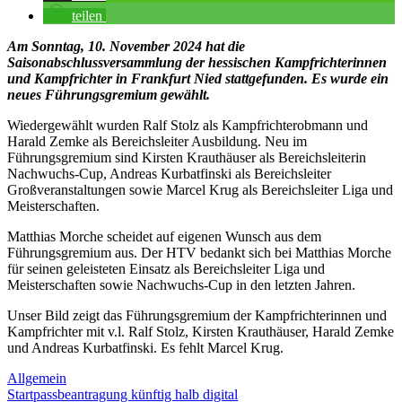
teilen
Am Sonntag, 10. November 2024 hat die
Saisonabschlussversammlung der hessischen Kampfrichterinnen
und Kampfrichter in Frankfurt Nied stattgefunden. Es wurde ein
neues Führungsgremium gewählt.
Wiedergewählt wurden Ralf Stolz als Kampfrichterobmann und
Harald Zemke als Bereichsleiter Ausbildung. Neu im
Führungsgremium sind Kirsten Krauthäuser als Bereichsleiterin
Nachwuchs-Cup, Andreas Kurbatfinski als Bereichsleiter
Großveranstaltungen sowie Marcel Krug als Bereichsleiter Liga und
Meisterschaften.
Matthias Morche scheidet auf eigenen Wunsch aus dem
Führungsgremium aus. Der HTV bedankt sich bei Matthias Morche
für seinen geleisteten Einsatz als Bereichsleiter Liga und
Meisterschaften sowie Nachwuchs-Cup in den letzten Jahren.
Unser Bild zeigt das Führungsgremium der Kampfrichterinnen und
Kampfrichter mit v.l. Ralf Stolz, Kirsten Krauthäuser, Harald Zemke
und Andreas Kurbatfinski. Es fehlt Marcel Krug.
Allgemein
Beitragsnavigation
Vorheriger
Startpassbeantragung künftig halb digital