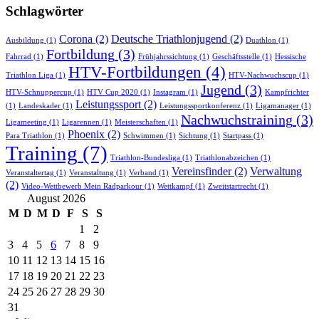
Schlagwörter
Corona
(2)
Deutsche Triathlonjugend
(2)
Ausbildung
(1)
Duathlon
(1)
Fortbildung
(3)
Fahrrad
(1)
Frühjahrssichtung
(1)
Geschäftsstelle
(1)
Hessische
HTV-Fortbildungen
(4)
Triathlon Liga
(1)
HTV-Nachwuchscup
(1)
Jugend
(3)
HTV-Schnuppercup
(1)
HTV Cup 2020
(1)
Instagram
(1)
Kampfrichter
Leistungssport
(2)
(1)
Landeskader
(1)
Leistungssportkonferenz
(1)
Ligamanager
(1)
Nachwuchstraining
(3)
Ligameeting
(1)
Ligarennen
(1)
Meisterschaften
(1)
Phoenix
(2)
Para Triathlon
(1)
Schwimmen
(1)
Sichtung
(1)
Startpass
(1)
Training
(7)
Triathlon-Bundesliga
(1)
Triathlonabzeichen
(1)
Vereinsfinder
(2)
Verwaltung
Veranstaltertag
(1)
Veranstaltung
(1)
Verband
(1)
(2)
Video-Wettbewerb Mein Radparkour
(1)
Wettkampf
(1)
Zweitstartrecht
(1)
August 2026
M
D
M
D
F
S
S
1
2
3
4
5
6
7
8
9
10
11
12
13
14
15
16
17
18
19
20
21
22
23
24
25
26
27
28
29
30
31