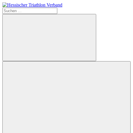
Zum
Inhalt
Suchen
Hessischer
springen
nach:
Triathlon
Verband
Suchen