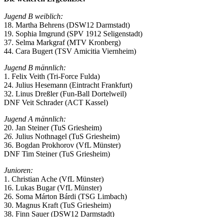
Jugend B weiblich:
18. Martha Behrens (DSW12 Darmstadt)
19. Sophia Imgrund (SPV 1912 Seligenstadt)
37. Selma Markgraf (MTV Kronberg)
44. Cara Bugert (TSV Amicitia Viernheim)
Jugend B männlich:
1. Felix Veith (Tri-Force Fulda)
24. Julius Hesemann (Eintracht Frankfurt)
32. Linus Dreßler (Fun-Ball Dortelweil)
DNF Veit Schrader (ACT Kassel)
Jugend A männlich:
20. Jan Steiner (TuS Griesheim)
26.
Julius Nothnagel
(TuS Griesheim)
36. Bogdan Prokhorov (VfL Münster)
DNF Tim Steiner (TuS Griesheim)
Junioren:
1. Christian Ache (VfL Münster)
16. Lukas Bugar (VfL Münster)
26. Soma Márton Bárdi (TSG Limbach)
30. Magnus Kraft (TuS Griesheim)
38. Finn Sauer (DSW12 Darmstadt)