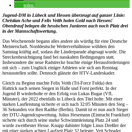
teilen
Jugend-DM in Lübeck und Hessen überzeugt auf ganzer Linie:
Christian Ache und Felix Veith holen Gold nach Hessen!
Obendrauf belegen die hessischen Junioren auch noch Platz drei
in der Mannschaftswertung.
Das Wochenende begann alles andere als würdig für eine Deutsche
Meisterschaft. Norddeutsche Wetterverhältnisse wühlten den
Samstag kräftig auf, sodass die Länderparade abgesagt wurde. Die
Streckenbesichtigung fand bei nasskalten Bedingungen statt.
Insbesondere die neue Radstrecke brachte einige Herausforderungen
mit sich – zum Unglück einiger Athleten wie sich am Renntag
herausstellen sollte. Dennoch glänzte der HTV-Landeskader.
Gleich zu Beginn machte Felix Veith (Tri-Force Fulda) den
Hattrick nach seinen Siegen in Halle und Forst perfekt. In der
Jugend B wiederholte er den Erfolg von Lukas Bugar (VfL
Münster), der 2022 ebenfalls in Lübeck den Titel holte. Mit einer
starken Laufleistung sicherte er sich nach 32:05 Minuten den Sieg –
36 Sekunden vor Ben Radtke (Berlin). Damit ist er nun auch Sieger
der DTU-Jugendcupwertung. Julius Hesemann (Eintracht Frankfurt)
sicherte sich durch seine starke Schwimmleistung Platz 24 und
wurde zweitbester Hesse. Knapp dahinter folgte Linus Dreßler der
mit einer starken achten Laufzeit Platz 32 belegte. Veit Schrader