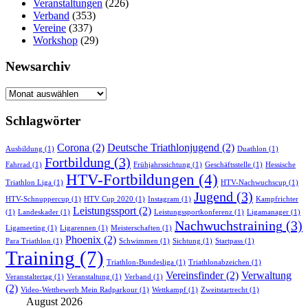
Veranstaltungen
(226)
Verband
(353)
Vereine
(337)
Workshop
(29)
Newsarchiv
Newsarchiv
Schlagwörter
Corona
(2)
Deutsche Triathlonjugend
(2)
Ausbildung
(1)
Duathlon
(1)
Fortbildung
(3)
Fahrrad
(1)
Frühjahrssichtung
(1)
Geschäftsstelle
(1)
Hessische
HTV-Fortbildungen
(4)
Triathlon Liga
(1)
HTV-Nachwuchscup
(1)
Jugend
(3)
HTV-Schnuppercup
(1)
HTV Cup 2020
(1)
Instagram
(1)
Kampfrichter
Leistungssport
(2)
(1)
Landeskader
(1)
Leistungssportkonferenz
(1)
Ligamanager
(1)
Nachwuchstraining
(3)
Ligameeting
(1)
Ligarennen
(1)
Meisterschaften
(1)
Phoenix
(2)
Para Triathlon
(1)
Schwimmen
(1)
Sichtung
(1)
Startpass
(1)
Training
(7)
Triathlon-Bundesliga
(1)
Triathlonabzeichen
(1)
Vereinsfinder
(2)
Verwaltung
Veranstaltertag
(1)
Veranstaltung
(1)
Verband
(1)
(2)
Video-Wettbewerb Mein Radparkour
(1)
Wettkampf
(1)
Zweitstartrecht
(1)
August 2026