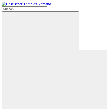
Zum
Inhalt
Suchen
Hessischer
springen
nach:
Triathlon
Verband
Suchen