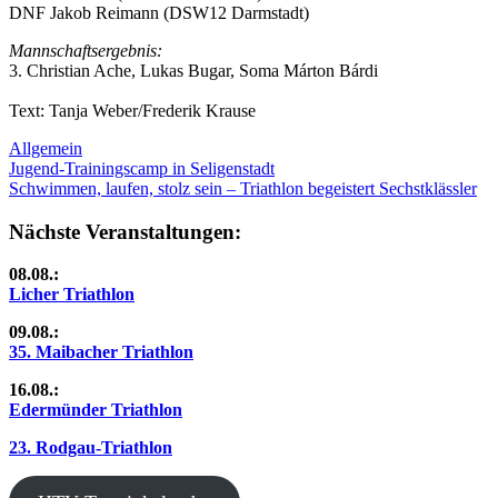
DNF Jakob Reimann (DSW12 Darmstadt)
Mannschaftsergebnis:
3. Christian Ache, Lukas Bugar, Soma Márton Bárdi
Text: Tanja Weber/Frederik Krause
Allgemein
Beitragsnavigation
Vorheriger
Jugend-Trainingscamp in Seligenstadt
Beitrag:
Nächster
Schwimmen, laufen, stolz sein – Triathlon begeistert Sechstklässler
Beitrag:
Nächste Veranstaltungen:
08.08.:
Licher Triathlon
09.08.:
35. Maibacher Triathlon
16.08.:
Edermünder Triathlon
23. Rodgau-Triathlon