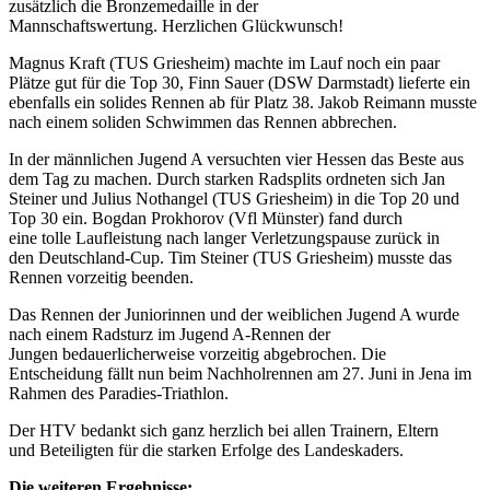
zusätzlich die Bronzemedaille in der
Mannschaftswertung. Herzlichen Glückwunsch!
Magnus Kraft (TUS Griesheim) machte im Lauf noch ein paar
Plätze gut für die Top 30, Finn Sauer (DSW Darmstadt) lieferte ein
ebenfalls ein solides Rennen ab für Platz 38. Jakob Reimann musste
nach einem soliden Schwimmen das Rennen abbrechen.
In der männlichen Jugend A versuchten vier Hessen das Beste aus
dem Tag zu machen. Durch starken Radsplits ordneten sich Jan
Steiner und Julius Nothangel (TUS Griesheim) in die Top 20 und
Top 30 ein. Bogdan Prokhorov (Vfl Münster) fand durch
eine tolle Laufleistung nach langer Verletzungspause zurück in
den Deutschland-Cup. Tim Steiner (TUS Griesheim) musste das
Rennen vorzeitig beenden.
Das Rennen der Juniorinnen und der weiblichen Jugend A wurde
nach einem Radsturz im Jugend A-Rennen der
Jungen bedauerlicherweise vorzeitig abgebrochen. Die
Entscheidung fällt nun beim Nachholrennen am 27. Juni in Jena im
Rahmen des Paradies-Triathlon.
Der HTV bedankt sich ganz herzlich bei allen Trainern, Eltern
und Beteiligten für die starken Erfolge des Landeskaders.
Die weiteren Ergebnisse: