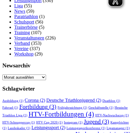
Leistungssport
(330)
Liga
(55)
News
(59)
Paratriathlon
(1)
Schulsport
(56)
Trainerbörse
(5)
Training
(107)
Veranstaltungen
(226)
Verband
(353)
Vereine
(337)
Workshop
(29)
Newsarchiv
Newsarchiv
Schlagwörter
Corona
(2)
Deutsche Triathlonjugend
(2)
Ausbildung
(1)
Duathlon
(1)
Fortbildung
(3)
Fahrrad
(1)
Frühjahrssichtung
(1)
Geschäftsstelle
(1)
Hessische
HTV-Fortbildungen
(4)
Triathlon Liga
(1)
HTV-Nachwuchscup
(1)
Jugend
(3)
HTV-Schnuppercup
(1)
HTV Cup 2020
(1)
Instagram
(1)
Kampfrichter
Leistungssport
(2)
(1)
Landeskader
(1)
Leistungssportkonferenz
(1)
Ligamanager
(1)