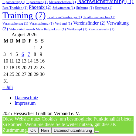
Nachwuchstraining
(3)
Ligameeting
(1)
Ligarennen
(1)
Meisterschaften
(1)
Phoenix
(2)
Para Triathlon
(1)
Schwimmen
(1)
Sichtung
(1)
Startpass
(1)
Training
(7)
Triathlon-Bundesliga
(1)
Triathlonabzeichen
(1)
Vereinsfinder
(2)
Verwaltung
Veranstaltertag
(1)
Veranstaltung
(1)
Verband
(1)
(2)
Video-Wettbewerb Mein Radparkour
(1)
Wettkampf
(1)
Zweitstartrecht
(1)
August 2026
M
D
M
D
F
S
S
1
2
3
4
5
6
7
8
9
10
11
12
13
14
15
16
17
18
19
20
21
22
23
24
25
26
27
28
29
30
31
« Juli
Datenschutz
Impressum
2025 Hessischer Triathlon Verband e. V.
Diese Website nutzt Cookies, um bestmögliche Funktionalität bieten
zu können. Wenn Sie diese Seite weiter nutzen, gilt dies als
Zustimmung.
OK
Nein
Datenschutzerklärung