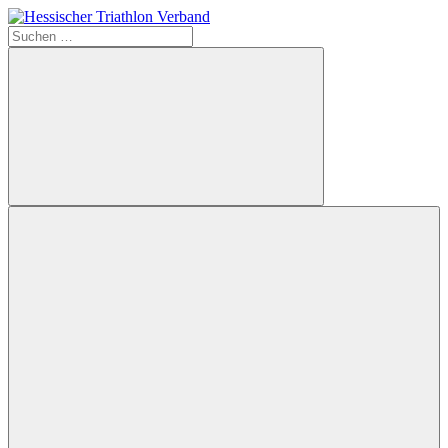
Zum
Inhalt
Suchen
Hessischer
springen
nach:
Triathlon
Verband
Suchen