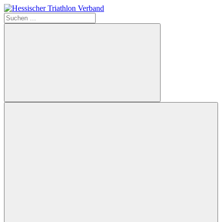
Zum
Inhalt
Suchen
Hessischer
springen
nach:
Triathlon
Verband
Suchen