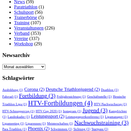
News
(59)
Paratriathlon
(1)
Schulsport
(56)
Trainerbörse
(5)
Training
(107)
Veranstaltungen
(226)
Verband
(353)
Vereine
(337)
Workshop
(29)
Newsarchiv
Newsarchiv
Schlagwörter
Corona
(2)
Deutsche Triathlonjugend
(2)
Ausbildung
(1)
Duathlon
(1)
Fortbildung
(3)
Fahrrad
(1)
Frühjahrssichtung
(1)
Geschäftsstelle
(1)
Hessische
HTV-Fortbildungen
(4)
Triathlon Liga
(1)
HTV-Nachwuchscup
(1)
Jugend
(3)
HTV-Schnuppercup
(1)
HTV Cup 2020
(1)
Instagram
(1)
Kampfrichter
Leistungssport
(2)
(1)
Landeskader
(1)
Leistungssportkonferenz
(1)
Ligamanager
(1)
Nachwuchstraining
(3)
Ligameeting
(1)
Ligarennen
(1)
Meisterschaften
(1)
Phoenix
(2)
Para Triathlon
(1)
Schwimmen
(1)
Sichtung
(1)
Startpass
(1)