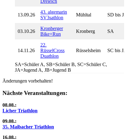
Dreieich
43. algemarin
13.09.26
Mühltal
SD bis JA
SV3sathlon
Kronberger
03.10.26
Kronberg
SA
Bike+Run
22.
14.11.26
RüsselCross
Rüsselsheim
SC bis JA
Duathlon
SA=Schüler A, SB=Schüler B, SC=Schüler C,
JA=Jugend A, JB=Jugend B
Änderungen vorbehalten!
Nächste Veranstaltungen:
08.08.:
Licher Triathlon
09.08.:
35. Maibacher Triathlon
16.08.: