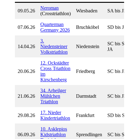
Neroman
09.05.26
Wiesbaden
SA bis JB
(Crosstriathlon)
Quarterman
07.06.26
Bruchköbel
SD bis JA
Germany 2026
3.
SC bis SB,
14.04.26
Niedensteiner
Niedenstein
JA
Volkstriathlon
12. Ockstädter
Cross Triathlon
20.06.26
Friedberg
SC bis JB
im
Kirschenberg
34. Arheilger
21.06.26
Mühlchen
Darmstadt
SC bis JB
Triathlon
17. Nieder
29.08.26
Frankfurt
SD bis SA
Kindertriathlon
10. Asklepios
06.09.26
Kidstriathlon
Sprendlingen
SC bis SA