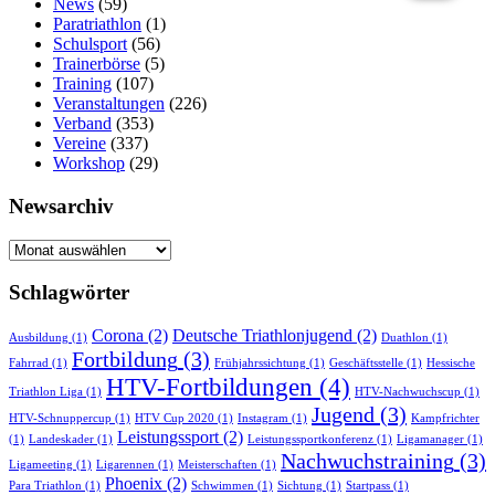
News
(59)
Paratriathlon
(1)
Schulsport
(56)
Trainerbörse
(5)
Training
(107)
Veranstaltungen
(226)
Verband
(353)
Vereine
(337)
Workshop
(29)
Newsarchiv
Newsarchiv
Schlagwörter
Corona
(2)
Deutsche Triathlonjugend
(2)
Ausbildung
(1)
Duathlon
(1)
Fortbildung
(3)
Fahrrad
(1)
Frühjahrssichtung
(1)
Geschäftsstelle
(1)
Hessische
HTV-Fortbildungen
(4)
Triathlon Liga
(1)
HTV-Nachwuchscup
(1)
Jugend
(3)
HTV-Schnuppercup
(1)
HTV Cup 2020
(1)
Instagram
(1)
Kampfrichter
Leistungssport
(2)
(1)
Landeskader
(1)
Leistungssportkonferenz
(1)
Ligamanager
(1)
Nachwuchstraining
(3)
Ligameeting
(1)
Ligarennen
(1)
Meisterschaften
(1)
Phoenix
(2)
Para Triathlon
(1)
Schwimmen
(1)
Sichtung
(1)
Startpass
(1)