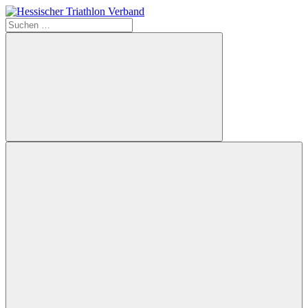
Zum
Inhalt
Suchen
Hessischer
springen
nach:
Triathlon
Verband
Suchen