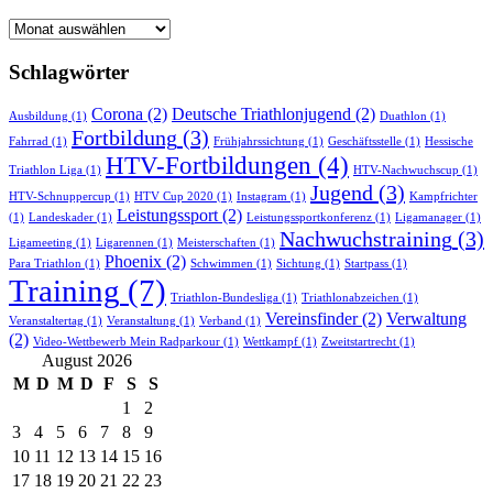
Newsarchiv
Schlagwörter
Corona
(2)
Deutsche Triathlonjugend
(2)
Ausbildung
(1)
Duathlon
(1)
Fortbildung
(3)
Fahrrad
(1)
Frühjahrssichtung
(1)
Geschäftsstelle
(1)
Hessische
HTV-Fortbildungen
(4)
Triathlon Liga
(1)
HTV-Nachwuchscup
(1)
Jugend
(3)
HTV-Schnuppercup
(1)
HTV Cup 2020
(1)
Instagram
(1)
Kampfrichter
Leistungssport
(2)
(1)
Landeskader
(1)
Leistungssportkonferenz
(1)
Ligamanager
(1)
Nachwuchstraining
(3)
Ligameeting
(1)
Ligarennen
(1)
Meisterschaften
(1)
Phoenix
(2)
Para Triathlon
(1)
Schwimmen
(1)
Sichtung
(1)
Startpass
(1)
Training
(7)
Triathlon-Bundesliga
(1)
Triathlonabzeichen
(1)
Vereinsfinder
(2)
Verwaltung
Veranstaltertag
(1)
Veranstaltung
(1)
Verband
(1)
(2)
Video-Wettbewerb Mein Radparkour
(1)
Wettkampf
(1)
Zweitstartrecht
(1)
August 2026
M
D
M
D
F
S
S
1
2
3
4
5
6
7
8
9
10
11
12
13
14
15
16
17
18
19
20
21
22
23