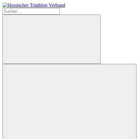
Zum
Inhalt
Suchen
Hessischer
springen
nach:
Triathlon
Verband
Suchen