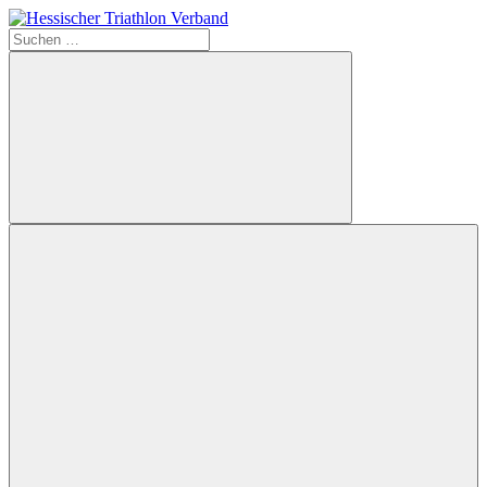
Zum
Inhalt
Suchen
Hessischer
springen
nach:
Triathlon
Verband
Suchen