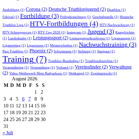
Corona
(2)
Deutsche Triathlonjugend
(2)
Ausbildung
(1)
Duathlon
(1)
Fortbildung
(3)
Fahrrad
(1)
Frühjahrssichtung
(1)
Geschäftsstelle
(1)
Hessische
HTV-Fortbildungen
(4)
Triathlon Liga
(1)
HTV-Nachwuchscup
(1)
Jugend
(3)
HTV-Schnuppercup
(1)
HTV Cup 2020
(1)
Instagram
(1)
Kampfrichter
Leistungssport
(2)
(1)
Landeskader
(1)
Leistungssportkonferenz
(1)
Ligamanager
(1)
Nachwuchstraining
(3)
Ligameeting
(1)
Ligarennen
(1)
Meisterschaften
(1)
Phoenix
(2)
Para Triathlon
(1)
Schwimmen
(1)
Sichtung
(1)
Startpass
(1)
Training
(7)
Triathlon-Bundesliga
(1)
Triathlonabzeichen
(1)
Vereinsfinder
(2)
Verwaltung
Veranstaltertag
(1)
Veranstaltung
(1)
Verband
(1)
(2)
Video-Wettbewerb Mein Radparkour
(1)
Wettkampf
(1)
Zweitstartrecht
(1)
August 2026
M
D
M
D
F
S
S
1
2
3
4
5
6
7
8
9
10
11
12
13
14
15
16
17
18
19
20
21
22
23
24
25
26
27
28
29
30
31
« Juli