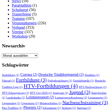
News
(59)
Paratriathlon
(1)
Schulsport
(56)
Trainerbörse
(5)
Training
(107)
Veranstaltungen
(226)
Verband
(353)
Vereine
(337)
Workshop
(29)
Newsarchiv
Newsarchiv
Schlagwörter
Corona
(2)
Deutsche Triathlonjugend
(2)
Ausbildung
(1)
Duathlon
(1)
Fortbildung
(3)
Fahrrad
(1)
Frühjahrssichtung
(1)
Geschäftsstelle
(1)
Hessische
HTV-Fortbildungen
(4)
Triathlon Liga
(1)
HTV-Nachwuchscup
(1)
Jugend
(3)
HTV-Schnuppercup
(1)
HTV Cup 2020
(1)
Instagram
(1)
Kampfrichter
Leistungssport
(2)
(1)
Landeskader
(1)
Leistungssportkonferenz
(1)
Ligamanager
(1)
Nachwuchstraining
(3)
Ligameeting
(1)
Ligarennen
(1)
Meisterschaften
(1)
Phoenix
(2)
Para Triathlon
(1)
Schwimmen
(1)
Sichtung
(1)
Startpass
(1)