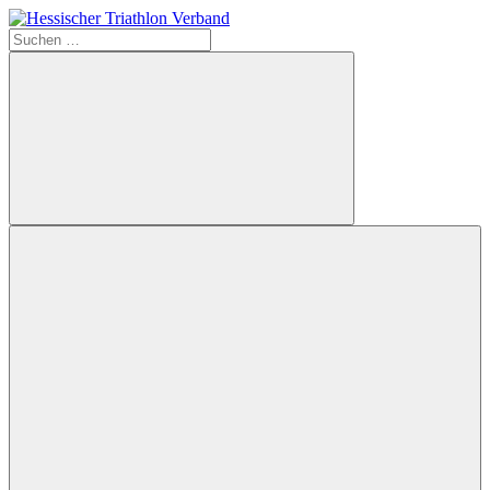
Zum
Inhalt
Suchen
Hessischer
springen
nach:
Triathlon
Verband
Suchen