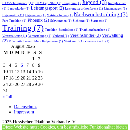
Jugend
(3)
HTV-Schnuppercup
(1)
HTV Cup 2020
(1)
Instagram
(1)
Kampfrichter
Leistungssport
(2)
(1)
Landeskader
(1)
Leistungssportkonferenz
(1)
Ligamanager
(1)
Nachwuchstraining
(3)
Ligameeting
(1)
Ligarennen
(1)
Meisterschaften
(1)
Phoenix
(2)
Para Triathlon
(1)
Schwimmen
(1)
Sichtung
(1)
Startpass
(1)
Training
(7)
Triathlon-Bundesliga
(1)
Triathlonabzeichen
(1)
Vereinsfinder
(2)
Verwaltung
Veranstaltertag
(1)
Veranstaltung
(1)
Verband
(1)
(2)
Video-Wettbewerb Mein Radparkour
(1)
Wettkampf
(1)
Zweitstartrecht
(1)
August 2026
M
D
M
D
F
S
S
1
2
3
4
5
6
7
8
9
10
11
12
13
14
15
16
17
18
19
20
21
22
23
24
25
26
27
28
29
30
31
« Juli
Datenschutz
Impressum
2025 Hessischer Triathlon Verband e. V.
Diese Website nutzt Cookies, um bestmögliche Funktionalität bieten