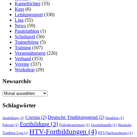
Kampfrichter
(33)
Kurs
(6)
Leistungssport
(330)
Liga
(55)
News
(59)
Paratriathlon
(1)
Schulsport
(56)
Trainerbörse
(5)
Training
(107)
Veranstaltungen
(226)
Verband
(353)
Vereine
(337)
Workshop
(29)
Newsarchiv
Newsarchiv
Schlagwörter
Corona
(2)
Deutsche Triathlonjugend
(2)
Ausbildung
(1)
Duathlon
(1)
Fortbildung
(3)
Fahrrad
(1)
Frühjahrssichtung
(1)
Geschäftsstelle
(1)
Hessische
HTV-Fortbildungen
(4)
Triathlon Liga
(1)
HTV-Nachwuchscup
(1)