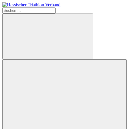
Zum
Inhalt
Suchen
Hessischer
springen
nach:
Triathlon
Verband
Suchen