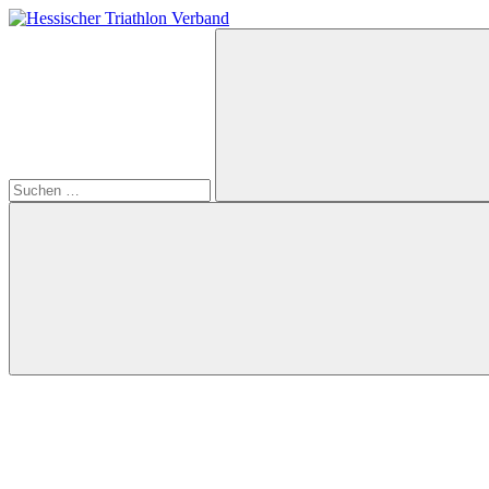
Zum
Inhalt
Suchen
Hessischer
springen
nach:
Triathlon
Verband
Suchen