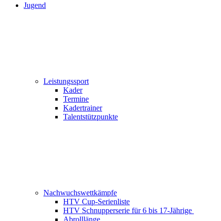
Jugend
Leistungssport
Kader
Termine
Kadertrainer
Talentstützpunkte
Nachwuchswettkämpfe
HTV Cup-Serienliste
HTV Schnupperserie für 6 bis 17-Jährige
Abrolllänge