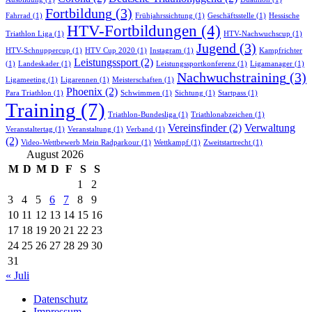
Fortbildung
(3)
Fahrrad
(1)
Frühjahrssichtung
(1)
Geschäftsstelle
(1)
Hessische
HTV-Fortbildungen
(4)
Triathlon Liga
(1)
HTV-Nachwuchscup
(1)
Jugend
(3)
HTV-Schnuppercup
(1)
HTV Cup 2020
(1)
Instagram
(1)
Kampfrichter
Leistungssport
(2)
(1)
Landeskader
(1)
Leistungssportkonferenz
(1)
Ligamanager
(1)
Nachwuchstraining
(3)
Ligameeting
(1)
Ligarennen
(1)
Meisterschaften
(1)
Phoenix
(2)
Para Triathlon
(1)
Schwimmen
(1)
Sichtung
(1)
Startpass
(1)
Training
(7)
Triathlon-Bundesliga
(1)
Triathlonabzeichen
(1)
Vereinsfinder
(2)
Verwaltung
Veranstaltertag
(1)
Veranstaltung
(1)
Verband
(1)
(2)
Video-Wettbewerb Mein Radparkour
(1)
Wettkampf
(1)
Zweitstartrecht
(1)
August 2026
M
D
M
D
F
S
S
1
2
3
4
5
6
7
8
9
10
11
12
13
14
15
16
17
18
19
20
21
22
23
24
25
26
27
28
29
30
31
« Juli
Datenschutz
Impressum