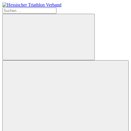
Zum
Inhalt
Suchen
Hessischer
springen
nach:
Triathlon
Verband
Suchen