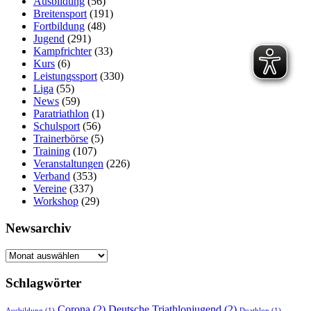
Ausbildung
(56)
Breitensport
(191)
Fortbildung
(48)
Jugend
(291)
Kampfrichter
(33)
Kurs
(6)
Leistungssport
(330)
Liga
(55)
News
(59)
Paratriathlon
(1)
Schulsport
(56)
Trainerbörse
(5)
Training
(107)
Veranstaltungen
(226)
Verband
(353)
Vereine
(337)
Workshop
(29)
Newsarchiv
Newsarchiv
Schlagwörter
Corona
(2)
Deutsche Triathlonjugend
(2)
Ausbildung
(1)
Duathlon
(1)