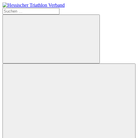
Zum
Inhalt
Suchen
Hessischer
springen
nach:
Triathlon
Verband
Suchen