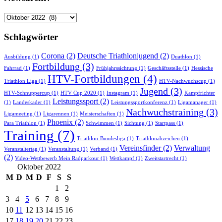
Newsarchiv
Schlagwörter
Corona
(2)
Deutsche Triathlonjugend
(2)
Ausbildung
(1)
Duathlon
(1)
Fortbildung
(3)
Fahrrad
(1)
Frühjahrssichtung
(1)
Geschäftsstelle
(1)
Hessische
HTV-Fortbildungen
(4)
Triathlon Liga
(1)
HTV-Nachwuchscup
(1)
Jugend
(3)
HTV-Schnuppercup
(1)
HTV Cup 2020
(1)
Instagram
(1)
Kampfrichter
Leistungssport
(2)
(1)
Landeskader
(1)
Leistungssportkonferenz
(1)
Ligamanager
(1)
Nachwuchstraining
(3)
Ligameeting
(1)
Ligarennen
(1)
Meisterschaften
(1)
Phoenix
(2)
Para Triathlon
(1)
Schwimmen
(1)
Sichtung
(1)
Startpass
(1)
Training
(7)
Triathlon-Bundesliga
(1)
Triathlonabzeichen
(1)
Vereinsfinder
(2)
Verwaltung
Veranstaltertag
(1)
Veranstaltung
(1)
Verband
(1)
(2)
Video-Wettbewerb Mein Radparkour
(1)
Wettkampf
(1)
Zweitstartrecht
(1)
Oktober 2022
M
D
M
D
F
S
S
1
2
3
4
5
6
7
8
9
10
11
12
13
14
15
16
17
18
19
20
21
22
23