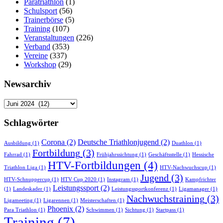
Paratriathlon
(1)
Schulsport
(56)
Trainerbörse
(5)
Training
(107)
Veranstaltungen
(226)
Verband
(353)
Vereine
(337)
Workshop
(29)
Newsarchiv
Newsarchiv
Schlagwörter
Corona
(2)
Deutsche Triathlonjugend
(2)
Ausbildung
(1)
Duathlon
(1)
Fortbildung
(3)
Fahrrad
(1)
Frühjahrssichtung
(1)
Geschäftsstelle
(1)
Hessische
HTV-Fortbildungen
(4)
Triathlon Liga
(1)
HTV-Nachwuchscup
(1)
Jugend
(3)
HTV-Schnuppercup
(1)
HTV Cup 2020
(1)
Instagram
(1)
Kampfrichter
Leistungssport
(2)
(1)
Landeskader
(1)
Leistungssportkonferenz
(1)
Ligamanager
(1)
Nachwuchstraining
(3)
Ligameeting
(1)
Ligarennen
(1)
Meisterschaften
(1)
Phoenix
(2)
Para Triathlon
(1)
Schwimmen
(1)
Sichtung
(1)
Startpass
(1)
Training
(7)