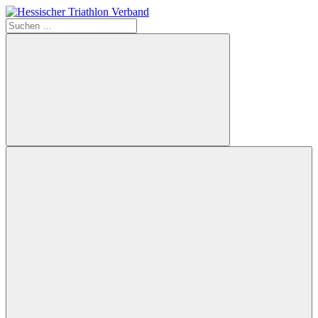
Zum
Inhalt
Suchen
Hessischer
springen
nach:
Triathlon
Verband
Suchen