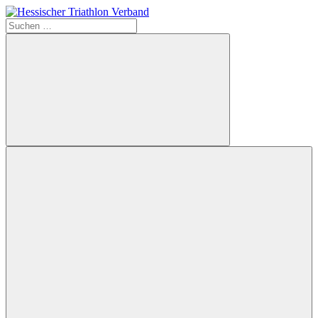
Zum
Inhalt
Suchen
Hessischer
springen
nach:
Triathlon
Verband
Suchen