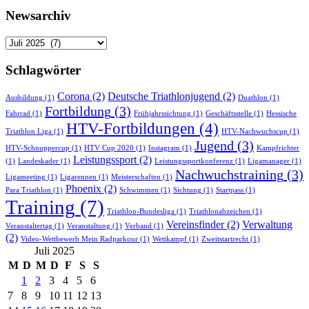
Newsarchiv
Newsarchiv
Schlagwörter
Corona
(2)
Deutsche Triathlonjugend
(2)
Ausbildung
(1)
Duathlon
(1)
Fortbildung
(3)
Fahrrad
(1)
Frühjahrssichtung
(1)
Geschäftsstelle
(1)
Hessische
HTV-Fortbildungen
(4)
Triathlon Liga
(1)
HTV-Nachwuchscup
(1)
Jugend
(3)
HTV-Schnuppercup
(1)
HTV Cup 2020
(1)
Instagram
(1)
Kampfrichter
Leistungssport
(2)
(1)
Landeskader
(1)
Leistungssportkonferenz
(1)
Ligamanager
(1)
Nachwuchstraining
(3)
Ligameeting
(1)
Ligarennen
(1)
Meisterschaften
(1)
Phoenix
(2)
Para Triathlon
(1)
Schwimmen
(1)
Sichtung
(1)
Startpass
(1)
Training
(7)
Triathlon-Bundesliga
(1)
Triathlonabzeichen
(1)
Vereinsfinder
(2)
Verwaltung
Veranstaltertag
(1)
Veranstaltung
(1)
Verband
(1)
(2)
Video-Wettbewerb Mein Radparkour
(1)
Wettkampf
(1)
Zweitstartrecht
(1)
Juli 2025
M
D
M
D
F
S
S
1
2
3
4
5
6
7
8
9
10
11
12
13