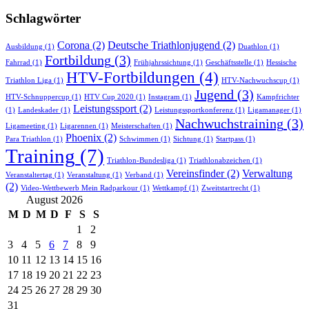
Schlagwörter
Corona
(2)
Deutsche Triathlonjugend
(2)
Ausbildung
(1)
Duathlon
(1)
Fortbildung
(3)
Fahrrad
(1)
Frühjahrssichtung
(1)
Geschäftsstelle
(1)
Hessische
HTV-Fortbildungen
(4)
Triathlon Liga
(1)
HTV-Nachwuchscup
(1)
Jugend
(3)
HTV-Schnuppercup
(1)
HTV Cup 2020
(1)
Instagram
(1)
Kampfrichter
Leistungssport
(2)
(1)
Landeskader
(1)
Leistungssportkonferenz
(1)
Ligamanager
(1)
Nachwuchstraining
(3)
Ligameeting
(1)
Ligarennen
(1)
Meisterschaften
(1)
Phoenix
(2)
Para Triathlon
(1)
Schwimmen
(1)
Sichtung
(1)
Startpass
(1)
Training
(7)
Triathlon-Bundesliga
(1)
Triathlonabzeichen
(1)
Vereinsfinder
(2)
Verwaltung
Veranstaltertag
(1)
Veranstaltung
(1)
Verband
(1)
(2)
Video-Wettbewerb Mein Radparkour
(1)
Wettkampf
(1)
Zweitstartrecht
(1)
August 2026
M
D
M
D
F
S
S
1
2
3
4
5
6
7
8
9
10
11
12
13
14
15
16
17
18
19
20
21
22
23
24
25
26
27
28
29
30
31