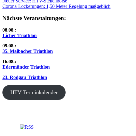
Beitragsnavigation
Vorheriger
Neuer Service: HTV-Stellenbörse
Beitrag:
Nächster
Corona-Lockerungen: 1,50 Meter-Regelung maßgeblich
Beitrag:
Nächste Veranstaltungen:
08.08.:
Licher Triathlon
09.08.:
35. Maibacher Triathlon
16.08.:
Edermünder Triathlon
23. Rodgau-Triathlon
HTV Terminkalender