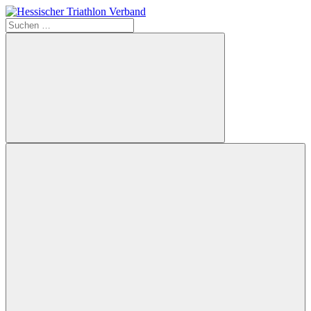
Zum
Inhalt
Suchen
Hessischer
springen
nach:
Triathlon
Verband
Suchen