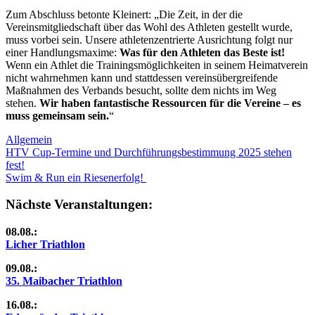
Zum Abschluss betonte Kleinert: „Die Zeit, in der die
Vereinsmitgliedschaft über das Wohl des Athleten gestellt wurde,
muss vorbei sein. Unsere athletenzentrierte Ausrichtung folgt nur
einer Handlungsmaxime:
Was für den Athleten das Beste ist!
Wenn ein Athlet die Trainingsmöglichkeiten in seinem Heimatverein
nicht wahrnehmen kann und stattdessen vereinsübergreifende
Maßnahmen des Verbands besucht, sollte dem nichts im Weg
stehen.
Wir haben fantastische Ressourcen für die Vereine – es
muss gemeinsam sein.
“
Allgemein
Beitragsnavigation
Vorheriger
HTV Cup-Termine und Durchführungsbestimmung 2025 stehen
Beitrag:
fest!
Nächster
Swim & Run ein Riesenerfolg!
Beitrag:
Nächste Veranstaltungen:
08.08.:
Licher Triathlon
09.08.:
35. Maibacher Triathlon
16.08.: