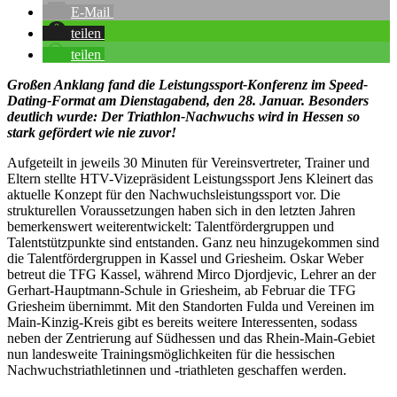
E-Mail
teilen
teilen
Großen Anklang fand die Leistungssport-Konferenz im Speed-
Dating-Format am Dienstagabend, den 28. Januar. Besonders
deutlich wurde: Der Triathlon-Nachwuchs wird in Hessen so
stark gefördert wie nie zuvor!
Aufgeteilt in jeweils 30 Minuten für Vereinsvertreter, Trainer und
Eltern stellte HTV-Vizepräsident Leistungssport Jens Kleinert das
aktuelle Konzept für den Nachwuchsleistungssport vor. Die
strukturellen Voraussetzungen haben sich in den letzten Jahren
bemerkenswert weiterentwickelt: Talentfördergruppen und
Talentstützpunkte sind entstanden. Ganz neu hinzugekommen sind
die Talentfördergruppen in Kassel und Griesheim. Oskar Weber
betreut die TFG Kassel, während Mirco Djordjevic, Lehrer an der
Gerhart-Hauptmann-Schule in Griesheim, ab Februar die TFG
Griesheim übernimmt. Mit den Standorten Fulda und Vereinen im
Main-Kinzig-Kreis gibt es bereits weitere Interessenten, sodass
neben der Zentrierung auf Südhessen und das Rhein-Main-Gebiet
nun landesweite Trainingsmöglichkeiten für die hessischen
Nachwuchstriathletinnen und -triathleten geschaffen werden.