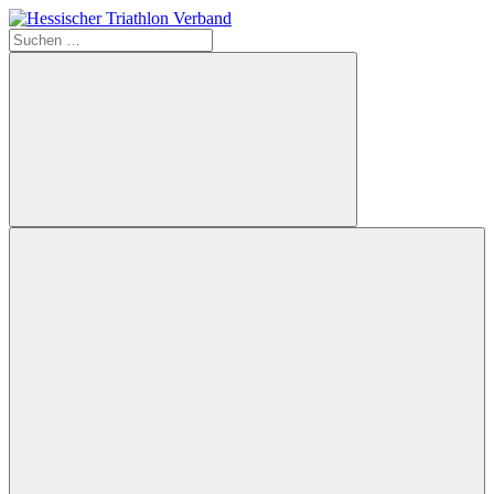
Zum
Inhalt
Suchen
Hessischer
springen
nach:
Triathlon
Verband
Suchen