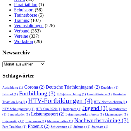
Paratriathlon
(1)
Schulsport
(56)
Trainerbörse
(5)
Training
(107)
Veranstaltungen
(226)
Verband
(353)
Vereine
(337)
Workshop
(29)
Newsarchiv
Newsarchiv
Schlagwörter
Corona
(2)
Deutsche Triathlonjugend
(2)
Ausbildung
(1)
Duathlon
(1)
Fortbildung
(3)
Fahrrad
(1)
Frühjahrssichtung
(1)
Geschäftsstelle
(1)
Hessische
HTV-Fortbildungen
(4)
Triathlon Liga
(1)
HTV-Nachwuchscup
(1)
Jugend
(3)
HTV-Schnuppercup
(1)
HTV Cup 2020
(1)
Instagram
(1)
Kampfrichter
Leistungssport
(2)
(1)
Landeskader
(1)
Leistungssportkonferenz
(1)
Ligamanager
(1)
Nachwuchstraining
(3)
Ligameeting
(1)
Ligarennen
(1)
Meisterschaften
(1)
Phoenix
(2)
Para Triathlon
(1)
Schwimmen
(1)
Sichtung
(1)
Startpass
(1)