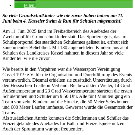
teilen
So viele Grundschulkinder wie nie zuvor haben haben am 11.
Juni beim 4. Kasseler Swim & Run für Schulen mitgemacht!
Am 11. Juni 2025 fand im Freibadbereich des Auebades der
Zweikampf für Grundschulkinder statt. Das Sportereignis, das im
Schulsportportal des staatlichen Schulamtes gelistet ist, erfreut sich
zunehmender Beliebtheit. Mit 180 angemeldeten Kindern aus acht
Schulen des Landkreises Kassel nahmen in diesem Jahr so viele
Kinder teil wie nie zuvor.
Wie bereits in den Vorjahren war die Wassersport Vereinigung
Cassel 1919 e.V. für die Organisation und Durchführung des Events
verantwortlich. Diesmal erhielten sie zusätzlich Unterstützung durch
den Hessischen Triathlon Verband. Bei bewölktem Wetter, 14 Grad
Außentemperatur und 23 Grad Wassertemperatur starteten die ersten
Schülerinnen und Schüler um 9:50 Uhr. Alle fünf Minuten ging ein
Team von zehn Kindern auf die Strecke, die 50 Meter Schwimmen
und 600 Meter Laufen umfasste. Gewertet wurde die Gesamtzeit der
Teams.
Als zusätzlichen Anreiz konnten die Schülerinnen und Schüler das
Freizeitgelände des Auebades für Ball- und Freizeitspiele nutzen.
Auch der Sprungturm war gut frequentiert.