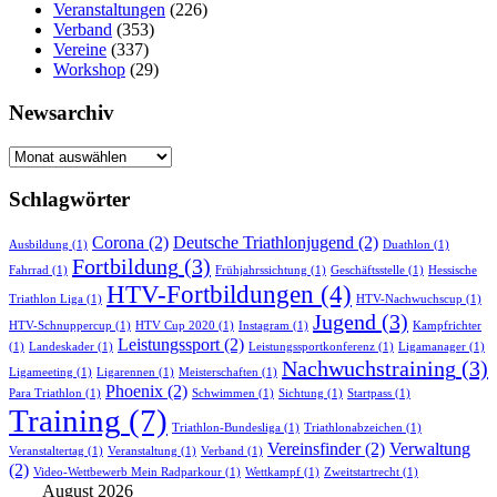
Veranstaltungen
(226)
Verband
(353)
Vereine
(337)
Workshop
(29)
Newsarchiv
Newsarchiv
Schlagwörter
Corona
(2)
Deutsche Triathlonjugend
(2)
Ausbildung
(1)
Duathlon
(1)
Fortbildung
(3)
Fahrrad
(1)
Frühjahrssichtung
(1)
Geschäftsstelle
(1)
Hessische
HTV-Fortbildungen
(4)
Triathlon Liga
(1)
HTV-Nachwuchscup
(1)
Jugend
(3)
HTV-Schnuppercup
(1)
HTV Cup 2020
(1)
Instagram
(1)
Kampfrichter
Leistungssport
(2)
(1)
Landeskader
(1)
Leistungssportkonferenz
(1)
Ligamanager
(1)
Nachwuchstraining
(3)
Ligameeting
(1)
Ligarennen
(1)
Meisterschaften
(1)
Phoenix
(2)
Para Triathlon
(1)
Schwimmen
(1)
Sichtung
(1)
Startpass
(1)
Training
(7)
Triathlon-Bundesliga
(1)
Triathlonabzeichen
(1)
Vereinsfinder
(2)
Verwaltung
Veranstaltertag
(1)
Veranstaltung
(1)
Verband
(1)
(2)
Video-Wettbewerb Mein Radparkour
(1)
Wettkampf
(1)
Zweitstartrecht
(1)
August 2026