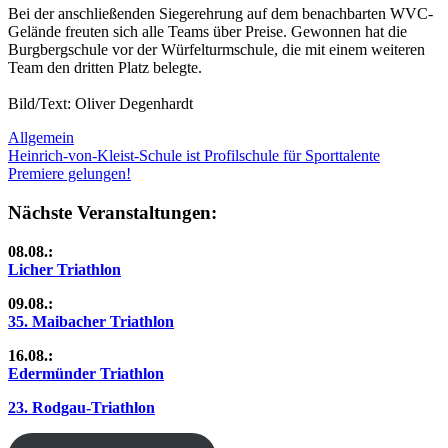
Bei der anschließenden Siegerehrung auf dem benachbarten WVC-
Gelände freuten sich alle Teams über Preise. Gewonnen hat die
Burgbergschule vor der Würfelturmschule, die mit einem weiteren
Team den dritten Platz belegte.
Bild/Text: Oliver Degenhardt
Allgemein
Beitragsnavigation
Vorheriger
Heinrich-von-Kleist-Schule ist Profilschule für Sporttalente
Beitrag:
Nächster
Premiere gelungen!
Beitrag:
Nächste Veranstaltungen:
08.08.:
Licher Triathlon
09.08.:
35. Maibacher Triathlon
16.08.:
Edermünder Triathlon
23. Rodgau-Triathlon