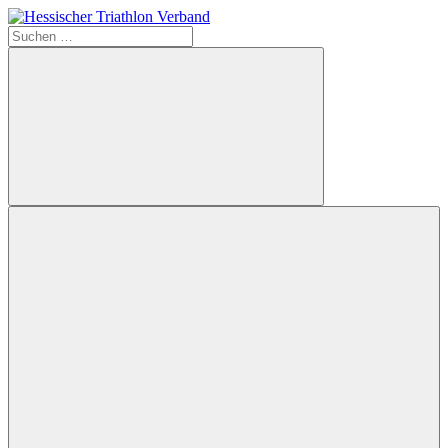
Zum
Inhalt
Suchen
Hessischer
springen
nach:
Triathlon
Verband
Suchen