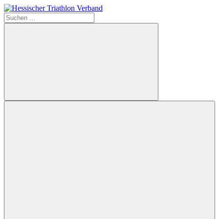
Zum
Inhalt
Suchen
Hessischer
springen
nach:
Triathlon
Verband
Suchen