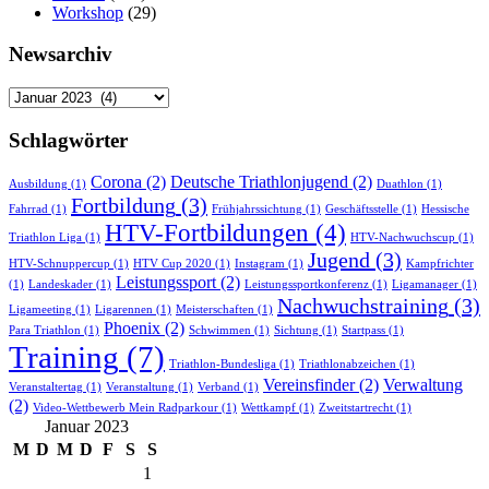
Workshop
(29)
Newsarchiv
Newsarchiv
Schlagwörter
Corona
(2)
Deutsche Triathlonjugend
(2)
Ausbildung
(1)
Duathlon
(1)
Fortbildung
(3)
Fahrrad
(1)
Frühjahrssichtung
(1)
Geschäftsstelle
(1)
Hessische
HTV-Fortbildungen
(4)
Triathlon Liga
(1)
HTV-Nachwuchscup
(1)
Jugend
(3)
HTV-Schnuppercup
(1)
HTV Cup 2020
(1)
Instagram
(1)
Kampfrichter
Leistungssport
(2)
(1)
Landeskader
(1)
Leistungssportkonferenz
(1)
Ligamanager
(1)
Nachwuchstraining
(3)
Ligameeting
(1)
Ligarennen
(1)
Meisterschaften
(1)
Phoenix
(2)
Para Triathlon
(1)
Schwimmen
(1)
Sichtung
(1)
Startpass
(1)
Training
(7)
Triathlon-Bundesliga
(1)
Triathlonabzeichen
(1)
Vereinsfinder
(2)
Verwaltung
Veranstaltertag
(1)
Veranstaltung
(1)
Verband
(1)
(2)
Video-Wettbewerb Mein Radparkour
(1)
Wettkampf
(1)
Zweitstartrecht
(1)
Januar 2023
M
D
M
D
F
S
S
1