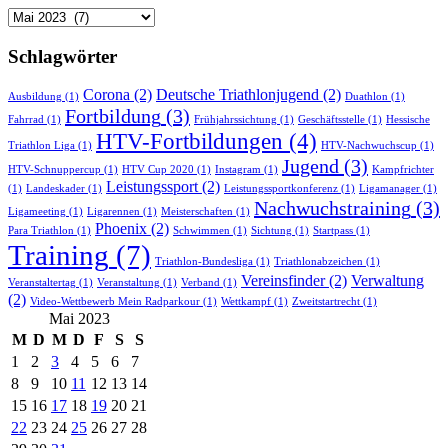
Newsarchiv
Schlagwörter
Corona
(2)
Deutsche Triathlonjugend
(2)
Ausbildung
(1)
Duathlon
(1)
Fortbildung
(3)
Fahrrad
(1)
Frühjahrssichtung
(1)
Geschäftsstelle
(1)
Hessische
HTV-Fortbildungen
(4)
Triathlon Liga
(1)
HTV-Nachwuchscup
(1)
Jugend
(3)
HTV-Schnuppercup
(1)
HTV Cup 2020
(1)
Instagram
(1)
Kampfrichter
Leistungssport
(2)
(1)
Landeskader
(1)
Leistungssportkonferenz
(1)
Ligamanager
(1)
Nachwuchstraining
(3)
Ligameeting
(1)
Ligarennen
(1)
Meisterschaften
(1)
Phoenix
(2)
Para Triathlon
(1)
Schwimmen
(1)
Sichtung
(1)
Startpass
(1)
Training
(7)
Triathlon-Bundesliga
(1)
Triathlonabzeichen
(1)
Vereinsfinder
(2)
Verwaltung
Veranstaltertag
(1)
Veranstaltung
(1)
Verband
(1)
(2)
Video-Wettbewerb Mein Radparkour
(1)
Wettkampf
(1)
Zweitstartrecht
(1)
Mai 2023
M
D
M
D
F
S
S
1
2
3
4
5
6
7
8
9
10
11
12
13
14
15
16
17
18
19
20
21
22
23
24
25
26
27
28