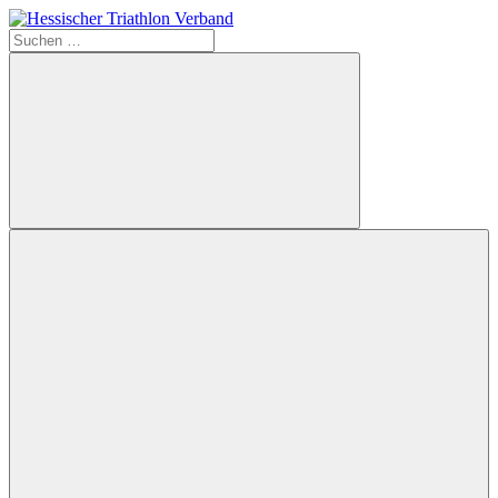
Zum
Inhalt
Suchen
Hessischer
springen
nach:
Triathlon
Verband
Suchen