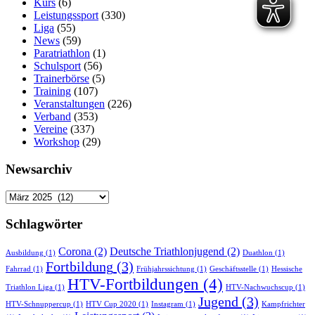
Kurs
(6)
Leistungssport
(330)
Liga
(55)
News
(59)
Paratriathlon
(1)
Schulsport
(56)
Trainerbörse
(5)
Training
(107)
Veranstaltungen
(226)
Verband
(353)
Vereine
(337)
Workshop
(29)
Newsarchiv
Newsarchiv
Schlagwörter
Corona
(2)
Deutsche Triathlonjugend
(2)
Ausbildung
(1)
Duathlon
(1)
Fortbildung
(3)
Fahrrad
(1)
Frühjahrssichtung
(1)
Geschäftsstelle
(1)
Hessische
HTV-Fortbildungen
(4)
Triathlon Liga
(1)
HTV-Nachwuchscup
(1)
Jugend
(3)
HTV-Schnuppercup
(1)
HTV Cup 2020
(1)
Instagram
(1)
Kampfrichter