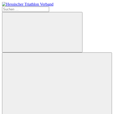
Zum
Inhalt
Suchen
Hessischer
springen
nach:
Triathlon
Verband
Suchen