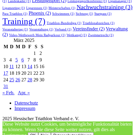
Leistungssport
(2)
(1)
Landeskader
(1)
Leistungssportkonferenz
(1)
Ligamanager
(1)
Nachwuchstraining
(3)
Ligameeting
(1)
Ligarennen
(1)
Meisterschaften
(1)
Phoenix
(2)
Para Triathlon
(1)
Schwimmen
(1)
Sichtung
(1)
Startpass
(1)
Training
(7)
Triathlon-Bundesliga
(1)
Triathlonabzeichen
(1)
Vereinsfinder
(2)
Verwaltung
Veranstaltertag
(1)
Veranstaltung
(1)
Verband
(1)
(2)
Video-Wettbewerb Mein Radparkour
(1)
Wettkampf
(1)
Zweitstartrecht
(1)
März 2025
M
D
M
D
F
S
S
1
2
3
4
5
6
7
8
9
10
11
12
13
14
15
16
17
18
19
20
21
22
23
24
25
26
27
28
29
30
31
« Feb.
Apr. »
Datenschutz
Impressum
2025 Hessischer Triathlon Verband e. V.
Diese Website nutzt Cookies, um bestmögliche Funktionalität bieten
zu können. Wenn Sie diese Seite weiter nutzen, gilt dies als