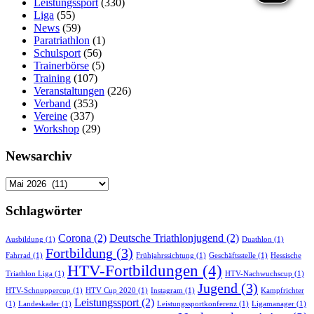
Leistungssport
(330)
Liga
(55)
News
(59)
Paratriathlon
(1)
Schulsport
(56)
Trainerbörse
(5)
Training
(107)
Veranstaltungen
(226)
Verband
(353)
Vereine
(337)
Workshop
(29)
Newsarchiv
Newsarchiv
Schlagwörter
Corona
(2)
Deutsche Triathlonjugend
(2)
Ausbildung
(1)
Duathlon
(1)
Fortbildung
(3)
Fahrrad
(1)
Frühjahrssichtung
(1)
Geschäftsstelle
(1)
Hessische
HTV-Fortbildungen
(4)
Triathlon Liga
(1)
HTV-Nachwuchscup
(1)
Jugend
(3)
HTV-Schnuppercup
(1)
HTV Cup 2020
(1)
Instagram
(1)
Kampfrichter
Leistungssport
(2)
(1)
Landeskader
(1)
Leistungssportkonferenz
(1)
Ligamanager
(1)