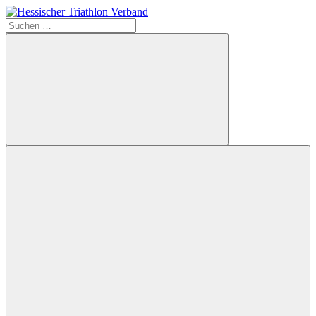
Zum
Inhalt
Suchen
Hessischer
springen
nach:
Triathlon
Verband
Suchen