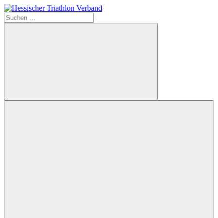
Zum
Inhalt
Suchen
Hessischer
springen
nach:
Triathlon
Verband
Suchen