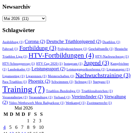
Newsarchiv
Newsarchiv
Schlagwörter
Corona
(2)
Deutsche Triathlonjugend
(2)
Ausbildung
(1)
Duathlon
(1)
Fortbildung
(3)
Fahrrad
(1)
Frühjahrssichtung
(1)
Geschäftsstelle
(1)
Hessische
HTV-Fortbildungen
(4)
Triathlon Liga
(1)
HTV-Nachwuchscup
(1)
Jugend
(3)
HTV-Schnuppercup
(1)
HTV Cup 2020
(1)
Instagram
(1)
Kampfrichter
Leistungssport
(2)
(1)
Landeskader
(1)
Leistungssportkonferenz
(1)
Ligamanager
(1)
Nachwuchstraining
(3)
Ligameeting
(1)
Ligarennen
(1)
Meisterschaften
(1)
Phoenix
(2)
Para Triathlon
(1)
Schwimmen
(1)
Sichtung
(1)
Startpass
(1)
Training
(7)
Triathlon-Bundesliga
(1)
Triathlonabzeichen
(1)
Vereinsfinder
(2)
Verwaltung
Veranstaltertag
(1)
Veranstaltung
(1)
Verband
(1)
(2)
Video-Wettbewerb Mein Radparkour
(1)
Wettkampf
(1)
Zweitstartrecht
(1)
Mai 2026
M
D
M
D
F
S
S
1
2
3
4
5
6
7
8
9
10