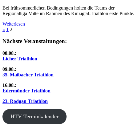
Bei frühsommerlichen Bedingungen holten die Teams der
Regionalliga Mitte im Rahmen des Kinzigtal-Triathlon erste Punkte.
Weiterlesen
Seitennummerierung
Vorherige
«
1
2
Beiträge
der
Nächste Veranstaltungen:
Beiträge
08.08.:
Licher Triathlon
09.08.:
35. Maibacher Triathlon
16.08.:
Edermünder Triathlon
23. Rodgau-Triathlon
HTV Terminkalender