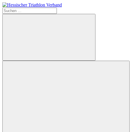
Zum
Inhalt
Suchen
Hessischer
springen
nach:
Triathlon
Verband
Suchen