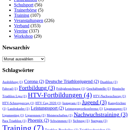
Schulsport
(56)
Trainerbörse
(5)
Training
(107)
Veranstaltungen
(226)
Verband
(353)
Vereine
(337)
Workshop
(29)
Newsarchiv
Newsarchiv
Schlagwörter
Corona
(2)
Deutsche Triathlonjugend
(2)
Ausbildung
(1)
Duathlon
(1)
Fortbildung
(3)
Fahrrad
(1)
Frühjahrssichtung
(1)
Geschäftsstelle
(1)
Hessische
HTV-Fortbildungen
(4)
Triathlon Liga
(1)
HTV-Nachwuchscup
(1)
Jugend
(3)
HTV-Schnuppercup
(1)
HTV Cup 2020
(1)
Instagram
(1)
Kampfrichter
Leistungssport
(2)
(1)
Landeskader
(1)
Leistungssportkonferenz
(1)
Ligamanager
(1)
Nachwuchstraining
(3)
Ligameeting
(1)
Ligarennen
(1)
Meisterschaften
(1)
Phoenix
(2)
Para Triathlon
(1)
Schwimmen
(1)
Sichtung
(1)
Startpass
(1)
Training
(7)
Triathlon-Bundesliga
(1)
Triathlonabzeichen
(1)