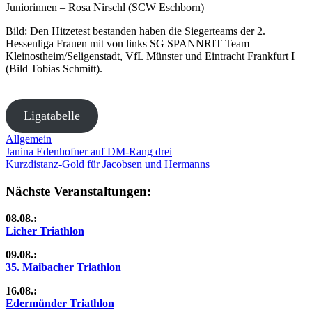
Juniorinnen – Rosa Nirschl (SCW Eschborn)
Bild: Den Hitzetest bestanden haben die Siegerteams der 2.
Hessenliga Frauen mit von links SG SPANNRIT Team
Kleinostheim/Seligenstadt, VfL Münster und Eintracht Frankfurt I
(Bild Tobias Schmitt).
Ligatabelle
Allgemein
Beitragsnavigation
Vorheriger
Janina Edenhofner auf DM-Rang drei
Beitrag:
Nächster
Kurzdistanz-Gold für Jacobsen und Hermanns
Beitrag:
Nächste Veranstaltungen:
08.08.:
Licher Triathlon
09.08.:
35. Maibacher Triathlon
16.08.:
Edermünder Triathlon