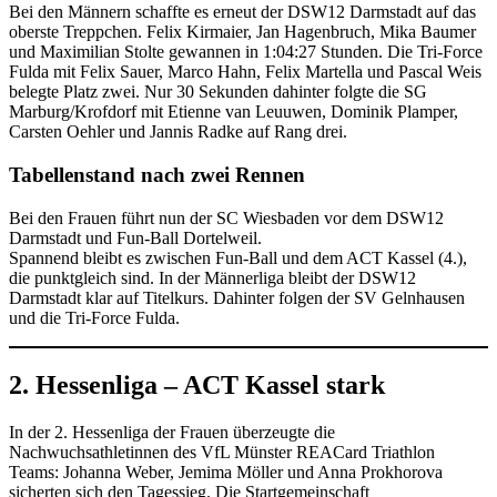
Bei den Männern schaffte es erneut der DSW12 Darmstadt auf das
oberste Treppchen. Felix Kirmaier, Jan Hagenbruch, Mika Baumer
und Maximilian Stolte gewannen in 1:04:27 Stunden. Die Tri-Force
Fulda mit Felix Sauer, Marco Hahn, Felix Martella und Pascal Weis
belegte Platz zwei. Nur 30 Sekunden dahinter folgte die SG
Marburg/Krofdorf mit Etienne van Leuuwen, Dominik Plamper,
Carsten Oehler und Jannis Radke auf Rang drei.
Tabellenstand nach zwei Rennen
Bei den Frauen führt nun der SC Wiesbaden vor dem DSW12
Darmstadt und Fun-Ball Dortelweil.
Spannend bleibt es zwischen Fun-Ball und dem ACT Kassel (4.),
die punktgleich sind. In der Männerliga bleibt der DSW12
Darmstadt klar auf Titelkurs. Dahinter folgen der SV Gelnhausen
und die Tri-Force Fulda.
2. Hessenliga – ACT Kassel stark
In der 2. Hessenliga der Frauen überzeugte die
Nachwuchsathletinnen des VfL Münster REACard Triathlon
Teams: Johanna Weber, Jemima Möller und Anna Prokhorova
sicherten sich den Tagessieg. Die Startgemeinschaft