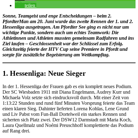
teilen
Sonne, Teamgeist und enge Entscheidungen – beim 2.
PfordterMan am 20. Juni wurde das zweite Rennen der 1. und 2.
Hessenliga ausgetragen. Am Pfordter See ging es nicht nur um
wichtige Punkte, sondern auch um echtes Teamwork: Die
Athletinnen und Athleten mussten gemeinsam Radfahren und ins
Ziel laufen – Geschlossenheit war der Schlüssel zum Erfolg.
Gleichzeitig feierte der HTV Cup seine Premiere in Pfordt und
sorgte für zusätzliche Begeisterung am Wettkampftag.
1. Hessenliga: Neue Sieger
In der 1. Hessenliga der Frauen gab es ein komplett neues Podium.
Der SC Wiesbaden 1911 mit Diana Engelmann, Audrey Kurr und
Michaela Volz setzte sich eindrucksvoll durch. Mit einer Zeit von
1:13:22 Stunden und rund fünf Minuten Vorsprung feierte das Team
einen klaren Sieg. Dahinter lieferten Lorena Kohlas, Lene Grund
und Liv Pabst vom Fun-Ball Dortelweil ein starkes Rennen und
sicherten sich Platz zwei. Der DSW12 Darmstadt mit Maria Koch,
Laura Quellmalz und Noémi Preuschhoff komplettierte das Podium
auf Rang drei.