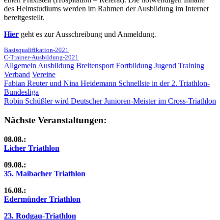
des Heimstudiums werden im Rahmen der Ausbildung im Internet
bereitgestellt.
Hier
geht es zur Ausschreibung und Anmeldung.
Basisqualifikation-2021
C-Trainer-Ausbildung-2021
Allgemein
Ausbildung
Breitensport
Fortbildung
Jugend
Training
Verband
Vereine
Beitragsnavigation
Vorheriger
Fabian Reuter und Nina Heidemann Schnellste in der 2. Triathlon-
Beitrag:
Bundesliga
Nächster
Robin Schüßler wird Deutscher Junioren-Meister im Cross-Triathlon
Beitrag:
Nächste Veranstaltungen:
08.08.:
Licher Triathlon
09.08.:
35. Maibacher Triathlon
16.08.:
Edermünder Triathlon
23. Rodgau-Triathlon