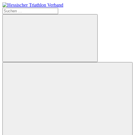
Zum
Inhalt
Suchen
Hessischer
springen
nach:
Triathlon
Verband
Suchen