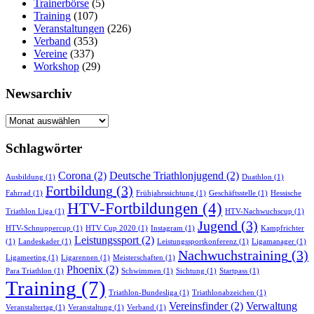
Trainerbörse
(5)
Training
(107)
Veranstaltungen
(226)
Verband
(353)
Vereine
(337)
Workshop
(29)
Newsarchiv
Newsarchiv
Schlagwörter
Corona
(2)
Deutsche Triathlonjugend
(2)
Ausbildung
(1)
Duathlon
(1)
Fortbildung
(3)
Fahrrad
(1)
Frühjahrssichtung
(1)
Geschäftsstelle
(1)
Hessische
HTV-Fortbildungen
(4)
Triathlon Liga
(1)
HTV-Nachwuchscup
(1)
Jugend
(3)
HTV-Schnuppercup
(1)
HTV Cup 2020
(1)
Instagram
(1)
Kampfrichter
Leistungssport
(2)
(1)
Landeskader
(1)
Leistungssportkonferenz
(1)
Ligamanager
(1)
Nachwuchstraining
(3)
Ligameeting
(1)
Ligarennen
(1)
Meisterschaften
(1)
Phoenix
(2)
Para Triathlon
(1)
Schwimmen
(1)
Sichtung
(1)
Startpass
(1)
Training
(7)
Triathlon-Bundesliga
(1)
Triathlonabzeichen
(1)
Vereinsfinder
(2)
Verwaltung
Veranstaltertag
(1)
Veranstaltung
(1)
Verband
(1)