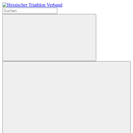
Zum
Inhalt
Suchen
Hessischer
springen
nach:
Triathlon
Verband
Suchen