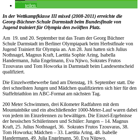
teilen
In der Wettkampfklasse III mixed (2008-2011) erreichte die
Georg-Büchner-Schule Darmstadt beim Bundesfinale von
Jugend trainiert für Olympia den zwölften Platz.
Am 19. und 20. September trat das Team der Georg Büchner
Schule Darmstadt im Berliner Olympiapark beim Herbstfinale von
Jugend Trainiert für Olympia an. Am 28. Juni hatten sich Julius
Nothnagel, Magnus Kraft, Laetitia Sophie Aring, Isabella
Handermann, Julia Engelmann, Eva Njiwo, Sokrates Frutos
Tzouvaras und Tom Howorka in Darmstadt beim Landesentscheid
qualifiziert.
Die Einzelwettbewerbe fand am Dienstag, 19. September statt. Die
drei schnellsten Jungen und Mädchen qualifizierten sich hier für den
Staffeltriathlon im ABC-Format am nächsten Tag.
200 Meter Schwimmen, drei Kilometer Radfahren mit dem
Mountainbike und ein abschließender 1000-Meter-Lauf waren dabei
von jedem im Einzelrennen zu bewältigen. Die Einzel-Ergebnisse
der hessischen Schülerinnen und Schüler: Jungen – 14. Magnus
Kraft, 25. Julius Nothnagel, 36. Sokrates Frutos Tzouvaras, 38.
Tom Howorka; Mädchen – 33. Laetitia Aring, 48. Isabelle
Handermann, 49. Julia Engelmann, 50. Eva Njipwo.