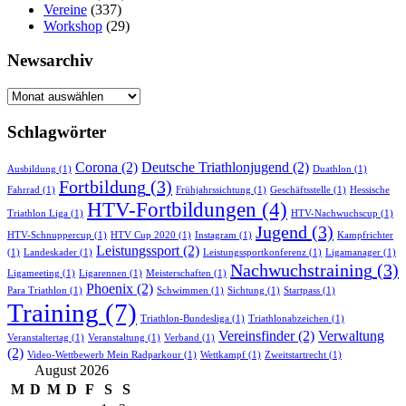
Vereine
(337)
Workshop
(29)
Newsarchiv
Newsarchiv
Schlagwörter
Corona
(2)
Deutsche Triathlonjugend
(2)
Ausbildung
(1)
Duathlon
(1)
Fortbildung
(3)
Fahrrad
(1)
Frühjahrssichtung
(1)
Geschäftsstelle
(1)
Hessische
HTV-Fortbildungen
(4)
Triathlon Liga
(1)
HTV-Nachwuchscup
(1)
Jugend
(3)
HTV-Schnuppercup
(1)
HTV Cup 2020
(1)
Instagram
(1)
Kampfrichter
Leistungssport
(2)
(1)
Landeskader
(1)
Leistungssportkonferenz
(1)
Ligamanager
(1)
Nachwuchstraining
(3)
Ligameeting
(1)
Ligarennen
(1)
Meisterschaften
(1)
Phoenix
(2)
Para Triathlon
(1)
Schwimmen
(1)
Sichtung
(1)
Startpass
(1)
Training
(7)
Triathlon-Bundesliga
(1)
Triathlonabzeichen
(1)
Vereinsfinder
(2)
Verwaltung
Veranstaltertag
(1)
Veranstaltung
(1)
Verband
(1)
(2)
Video-Wettbewerb Mein Radparkour
(1)
Wettkampf
(1)
Zweitstartrecht
(1)
August 2026
M
D
M
D
F
S
S