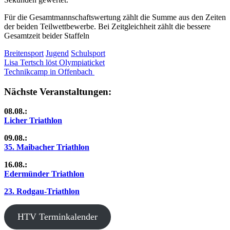
Für die Gesamtmannschaftswertung zählt die Summe aus den Zeiten
der beiden Teilwettbewerbe. Bei Zeitgleichheit zählt die bessere
Gesamtzeit beider Staffeln
Breitensport
Jugend
Schulsport
Beitragsnavigation
Vorheriger
Lisa Tertsch löst Olympiaticket
Beitrag:
Nächster
Technikcamp in Offenbach
Beitrag:
Nächste Veranstaltungen:
08.08.:
Licher Triathlon
09.08.:
35. Maibacher Triathlon
16.08.:
Edermünder Triathlon
23. Rodgau-Triathlon
HTV Terminkalender