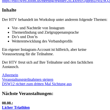
https://eu01web.zoom.us/meeting/register/2fLkxrHcQIiprBDNrZ9Q
Inhalte
Der HTV behandelt im Workshop unter anderem folgende Themen:
Vor- und Nachteile von Instagram
Themenfindung und Zielgruppenansprache
Do’s und Don’ts
Weiterentwicklung des Verbandsprofils
Ein eigener Instagram‑Account ist hilfreich, aber keine
Voraussetzung für die Teilnahme.
Der HTV freut sich auf Ihre Teilnahme und den fachlichen
Austausch.
Allgemein
Beitragsnavigation
Vorheriger
Veranstaltungsteilnahmen steigen
Beitrag:
Nächster
DSW12 richtet zum dritten Mal Sichtung aus
Beitrag:
Nächste Veranstaltungen:
08.08.:
Licher Triathlon