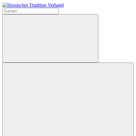
Zum
Inhalt
Suchen
Hessischer
springen
nach:
Triathlon
Verband
Suchen