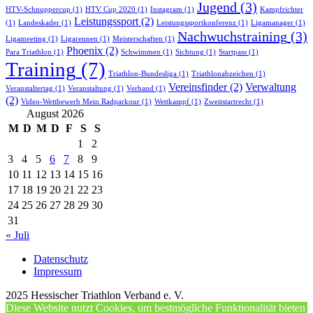
Jugend
(3)
HTV-Schnuppercup
(1)
HTV Cup 2020
(1)
Instagram
(1)
Kampfrichter
Leistungssport
(2)
(1)
Landeskader
(1)
Leistungssportkonferenz
(1)
Ligamanager
(1)
Nachwuchstraining
(3)
Ligameeting
(1)
Ligarennen
(1)
Meisterschaften
(1)
Phoenix
(2)
Para Triathlon
(1)
Schwimmen
(1)
Sichtung
(1)
Startpass
(1)
Training
(7)
Triathlon-Bundesliga
(1)
Triathlonabzeichen
(1)
Vereinsfinder
(2)
Verwaltung
Veranstaltertag
(1)
Veranstaltung
(1)
Verband
(1)
(2)
Video-Wettbewerb Mein Radparkour
(1)
Wettkampf
(1)
Zweitstartrecht
(1)
August 2026
M
D
M
D
F
S
S
1
2
3
4
5
6
7
8
9
10
11
12
13
14
15
16
17
18
19
20
21
22
23
24
25
26
27
28
29
30
31
« Juli
Datenschutz
Impressum
2025 Hessischer Triathlon Verband e. V.
Diese Website nutzt Cookies, um bestmögliche Funktionalität bieten