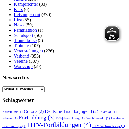
Kampfrichter
(33)
Kurs
(6)
Leistungssport
(330)
Liga
(55)
News
(59)
Paratriathlon
(1)
Schulsport
(56)
Trainerbörse
(5)
Training
(107)
Veranstaltungen
(226)
Verband
(353)
Vereine
(337)
Workshop
(29)
Newsarchiv
Newsarchiv
Schlagwörter
Corona
(2)
Deutsche Triathlonjugend
(2)
Ausbildung
(1)
Duathlon
(1)
Fortbildung
(3)
Fahrrad
(1)
Frühjahrssichtung
(1)
Geschäftsstelle
(1)
Hessische
HTV-Fortbildungen
(4)
Triathlon Liga
(1)
HTV-Nachwuchscup
(1)