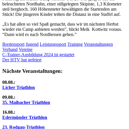
beleuchteten Nordbahn, einer stillgelegten Skipiste, 1,3 Kilometer
steil berghoch. 160 Höhenmeter bewältigten die Startenden am
Stück! Die jüngeren Kinder teilten die Distanz in eine Staffel auf.
„Es hat allen so viel Spaß gemacht, dass wir im nächsten Herbst
wieder ein Camp anbieten werden”, blickt Meik Kottwitz voraus.
“Dann wird es nach Nordhessen gehen.”
Breitensport
Jugend
Leistungssport
Training
Veranstaltungen
Verband
Vereine
Beitragsnavigation
Vorheriger
C-Trainer-Ausbildung 2024 ist gestartet
Beitrag:
Nächster
Der HTV hat gefeiert
Beitrag:
Nächste Veranstaltungen:
08.08.:
Licher Triathlon
09.08.:
35. Maibacher Triathlon
16.08.:
Edermünder Triathlon
23. Rodgau-Triathlon