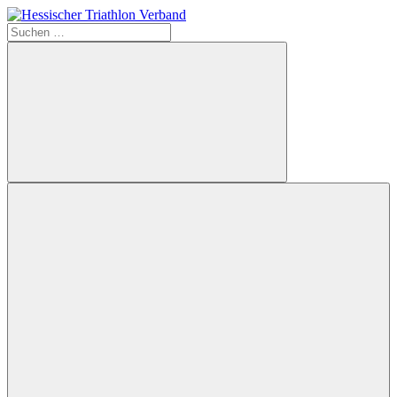
Zum
Inhalt
Suchen
Hessischer
springen
nach:
Triathlon
Verband
Suchen