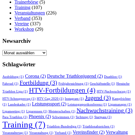
Trainerbörse
(5)
Training
(107)
Veranstaltungen
(226)
Verband
(353)
Vereine
(337)
Workshop
(29)
Newsarchiv
Newsarchiv
Schlagwörter
Corona
(2)
Deutsche Triathlonjugend
(2)
Ausbildung
(1)
Duathlon
(1)
Fortbildung
(3)
Fahrrad
(1)
Frühjahrssichtung
(1)
Geschäftsstelle
(1)
Hessische
HTV-Fortbildungen
(4)
Triathlon Liga
(1)
HTV-Nachwuchscup
(1)
Jugend
(3)
HTV-Schnuppercup
(1)
HTV Cup 2020
(1)
Instagram
(1)
Kampfrichter
Leistungssport
(2)
(1)
Landeskader
(1)
Leistungssportkonferenz
(1)
Ligamanager
(1)
Nachwuchstraining
(3)
Ligameeting
(1)
Ligarennen
(1)
Meisterschaften
(1)
Phoenix
(2)
Para Triathlon
(1)
Schwimmen
(1)
Sichtung
(1)
Startpass
(1)
Training
(7)
Triathlon-Bundesliga
(1)
Triathlonabzeichen
(1)
Vereinsfinder
(2)
Verwaltung
Veranstaltertag
(1)
Veranstaltung
(1)
Verband
(1)