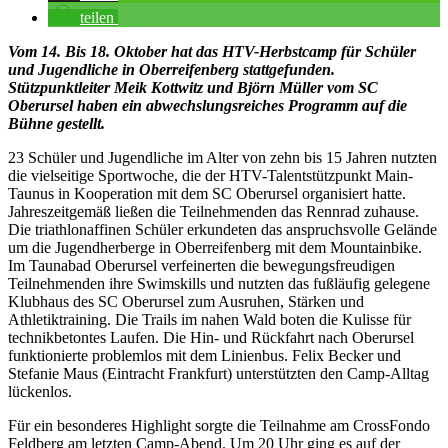
teilen
Vom 14. Bis 18. Oktober hat das HTV-Herbstcamp für Schüler
und Jugendliche in Oberreifenberg stattgefunden.
Stützpunktleiter Meik Kottwitz und Björn Müller vom SC
Oberursel haben ein abwechslungsreiches Programm auf die
Bühne gestellt.
23 Schüler und Jugendliche im Alter von zehn bis 15 Jahren nutzten
die vielseitige Sportwoche, die der HTV-Talentstützpunkt Main-
Taunus in Kooperation mit dem SC Oberursel organisiert hatte.
Jahreszeitgemäß ließen die Teilnehmenden das Rennrad zuhause.
Die triathlonaffinen Schüler erkundeten das anspruchsvolle Gelände
um die Jugendherberge in Oberreifenberg mit dem Mountainbike.
Im Taunabad Oberursel verfeinerten die bewegungsfreudigen
Teilnehmenden ihre Swimskills und nutzten das fußläufig gelegene
Klubhaus des SC Oberursel zum Ausruhen, Stärken und
Athletiktraining. Die Trails im nahen Wald boten die Kulisse für
technikbetontes Laufen. Die Hin- und Rückfahrt nach Oberursel
funktionierte problemlos mit dem Linienbus. Felix Becker und
Stefanie Maus (Eintracht Frankfurt) unterstützten den Camp-Alltag
lückenlos.
Für ein besonderes Highlight sorgte die Teilnahme am CrossFondo
Feldberg am letzten Camp-Abend. Um 20 Uhr ging es auf der