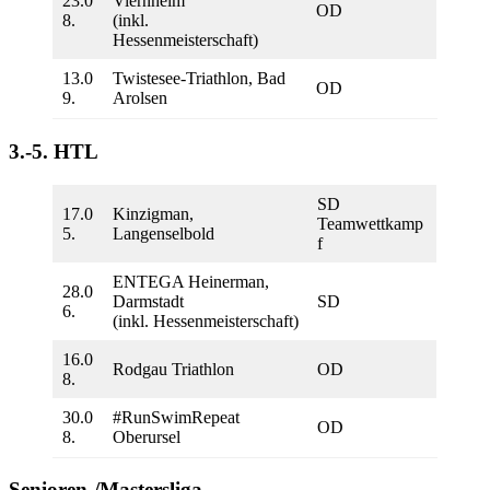
23.0
Viernheim
OD
8.
(inkl.
Hessenmeisterschaft)
13.0
Twistesee-Triathlon, Bad
OD
9.
Arolsen
3.-5. HTL
SD
17.0
Kinzigman,
Teamwettkamp
5.
Langenselbold
f
ENTEGA Heinerman,
28.0
Darmstadt
SD
6.
(inkl. Hessenmeisterschaft)
16.0
Rodgau Triathlon
OD
8.
30.0
#RunSwimRepeat
OD
8.
Oberursel
Senioren-/Mastersliga