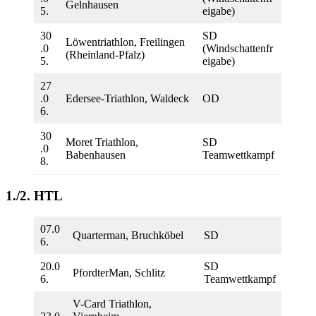
Gelnhausen
5.
eigabe)
30
SD
Löwentriathlon, Freilingen
.0
(Windschattenfr
(Rheinland-Pfalz)
5.
eigabe)
27
.0
Edersee-Triathlon, Waldeck
OD
6.
30
Moret Triathlon,
SD
.0
Babenhausen
Teamwettkampf
8.
1./2. HTL
07.0
Quarterman, Bruchköbel
SD
6.
20.0
SD
PfordterMan, Schlitz
6.
Teamwettkampf
V-Card Triathlon,