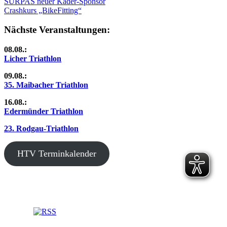
Beitragsnavigation
Vorheriger
SURPAS neuer Kader-Sponsor
Beitrag:
Nächster
Crashkurs „BikeFitting“
Beitrag:
Nächste Veranstaltungen:
08.08.:
Licher Triathlon
09.08.:
35. Maibacher Triathlon
16.08.:
Edermünder Triathlon
23. Rodgau-Triathlon
HTV Terminkalender