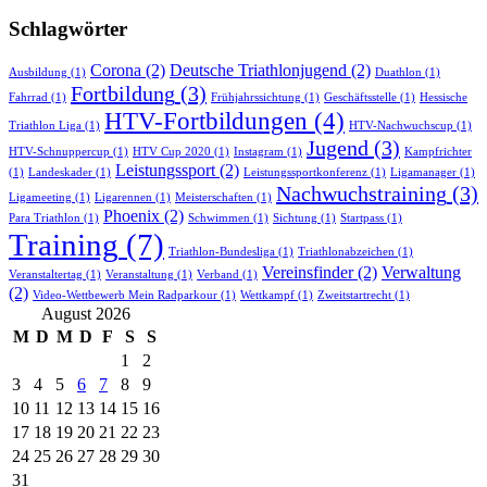
Schlagwörter
Corona
(2)
Deutsche Triathlonjugend
(2)
Ausbildung
(1)
Duathlon
(1)
Fortbildung
(3)
Fahrrad
(1)
Frühjahrssichtung
(1)
Geschäftsstelle
(1)
Hessische
HTV-Fortbildungen
(4)
Triathlon Liga
(1)
HTV-Nachwuchscup
(1)
Jugend
(3)
HTV-Schnuppercup
(1)
HTV Cup 2020
(1)
Instagram
(1)
Kampfrichter
Leistungssport
(2)
(1)
Landeskader
(1)
Leistungssportkonferenz
(1)
Ligamanager
(1)
Nachwuchstraining
(3)
Ligameeting
(1)
Ligarennen
(1)
Meisterschaften
(1)
Phoenix
(2)
Para Triathlon
(1)
Schwimmen
(1)
Sichtung
(1)
Startpass
(1)
Training
(7)
Triathlon-Bundesliga
(1)
Triathlonabzeichen
(1)
Vereinsfinder
(2)
Verwaltung
Veranstaltertag
(1)
Veranstaltung
(1)
Verband
(1)
(2)
Video-Wettbewerb Mein Radparkour
(1)
Wettkampf
(1)
Zweitstartrecht
(1)
August 2026
M
D
M
D
F
S
S
1
2
3
4
5
6
7
8
9
10
11
12
13
14
15
16
17
18
19
20
21
22
23
24
25
26
27
28
29
30
31