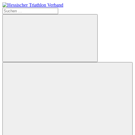
Zum
Inhalt
Suchen
Hessischer
springen
nach:
Triathlon
Verband
Suchen