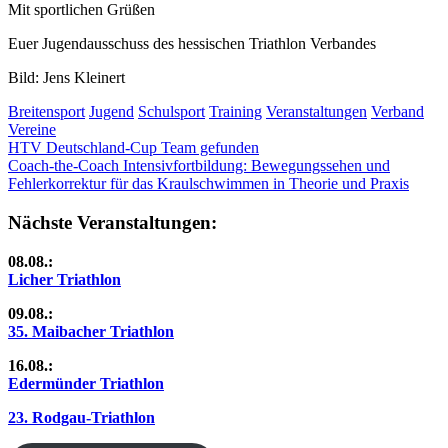
Mit sportlichen Grüßen
Euer Jugendausschuss des hessischen Triathlon Verbandes
Bild: Jens Kleinert
Breitensport
Jugend
Schulsport
Training
Veranstaltungen
Verband
Vereine
Beitragsnavigation
Vorheriger
HTV Deutschland-Cup Team gefunden
Beitrag:
Nächster
Coach-the-Coach Intensivfortbildung: Bewegungssehen und
Beitrag:
Fehlerkorrektur für das Kraulschwimmen in Theorie und Praxis
Nächste Veranstaltungen:
08.08.:
Licher Triathlon
09.08.:
35. Maibacher Triathlon
16.08.:
Edermünder Triathlon
23. Rodgau-Triathlon