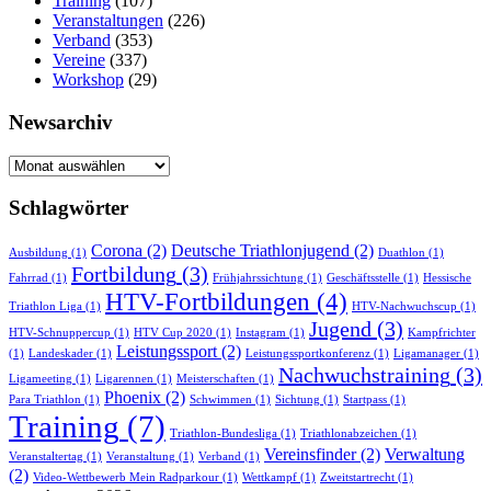
Training
(107)
Veranstaltungen
(226)
Verband
(353)
Vereine
(337)
Workshop
(29)
Newsarchiv
Newsarchiv
Schlagwörter
Corona
(2)
Deutsche Triathlonjugend
(2)
Ausbildung
(1)
Duathlon
(1)
Fortbildung
(3)
Fahrrad
(1)
Frühjahrssichtung
(1)
Geschäftsstelle
(1)
Hessische
HTV-Fortbildungen
(4)
Triathlon Liga
(1)
HTV-Nachwuchscup
(1)
Jugend
(3)
HTV-Schnuppercup
(1)
HTV Cup 2020
(1)
Instagram
(1)
Kampfrichter
Leistungssport
(2)
(1)
Landeskader
(1)
Leistungssportkonferenz
(1)
Ligamanager
(1)
Nachwuchstraining
(3)
Ligameeting
(1)
Ligarennen
(1)
Meisterschaften
(1)
Phoenix
(2)
Para Triathlon
(1)
Schwimmen
(1)
Sichtung
(1)
Startpass
(1)
Training
(7)
Triathlon-Bundesliga
(1)
Triathlonabzeichen
(1)
Vereinsfinder
(2)
Verwaltung
Veranstaltertag
(1)
Veranstaltung
(1)
Verband
(1)
(2)
Video-Wettbewerb Mein Radparkour
(1)
Wettkampf
(1)
Zweitstartrecht
(1)