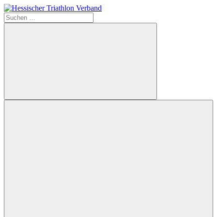
Zum
Inhalt
Suchen
Hessischer
springen
nach:
Triathlon
Verband
Suchen