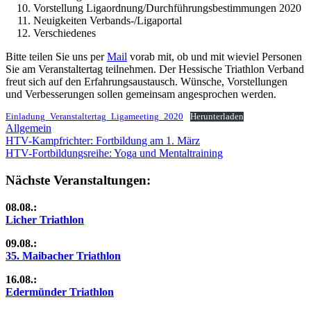
Vorstellung Ligaordnung/Durchführungsbestimmungen 2020
Neuigkeiten Verbands-/Ligaportal
Verschiedenes
Bitte teilen Sie uns per
Mail
vorab mit, ob und mit wieviel Personen
Sie am Veranstaltertag teilnehmen. Der Hessische Triathlon Verband
freut sich auf den Erfahrungsaustausch. Wünsche, Vorstellungen
und Verbesserungen sollen gemeinsam angesprochen werden.
Einladung_Veranstaltertag_Ligameeting_2020
Herunterladen
Allgemein
Beitragsnavigation
Vorheriger
HTV-Kampfrichter: Fortbildung am 1. März
Beitrag:
Nächster
HTV-Fortbildungsreihe: Yoga und Mentaltraining
Beitrag:
Nächste Veranstaltungen:
08.08.:
Licher Triathlon
09.08.:
35. Maibacher Triathlon
16.08.:
Edermünder Triathlon