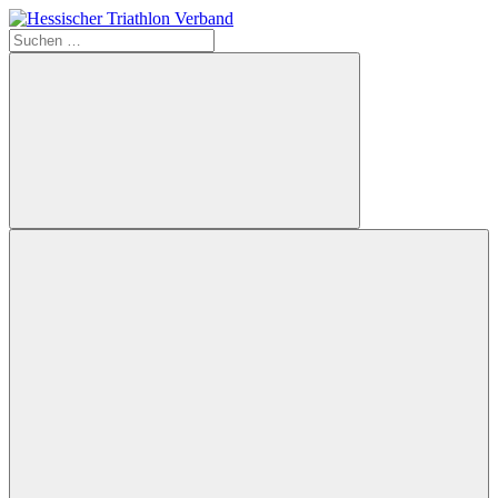
Zum
Inhalt
Suchen
Hessischer
springen
nach:
Triathlon
Verband
Suchen