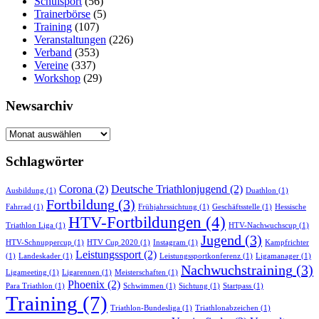
Schulsport
(56)
Trainerbörse
(5)
Training
(107)
Veranstaltungen
(226)
Verband
(353)
Vereine
(337)
Workshop
(29)
Newsarchiv
Newsarchiv
Schlagwörter
Corona
(2)
Deutsche Triathlonjugend
(2)
Ausbildung
(1)
Duathlon
(1)
Fortbildung
(3)
Fahrrad
(1)
Frühjahrssichtung
(1)
Geschäftsstelle
(1)
Hessische
HTV-Fortbildungen
(4)
Triathlon Liga
(1)
HTV-Nachwuchscup
(1)
Jugend
(3)
HTV-Schnuppercup
(1)
HTV Cup 2020
(1)
Instagram
(1)
Kampfrichter
Leistungssport
(2)
(1)
Landeskader
(1)
Leistungssportkonferenz
(1)
Ligamanager
(1)
Nachwuchstraining
(3)
Ligameeting
(1)
Ligarennen
(1)
Meisterschaften
(1)
Phoenix
(2)
Para Triathlon
(1)
Schwimmen
(1)
Sichtung
(1)
Startpass
(1)
Training
(7)
Triathlon-Bundesliga
(1)
Triathlonabzeichen
(1)