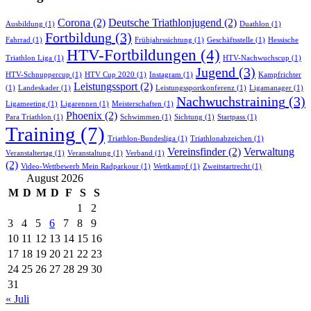
Corona
(2)
Deutsche Triathlonjugend
(2)
Ausbildung
(1)
Duathlon
(1)
Fortbildung
(3)
Fahrrad
(1)
Frühjahrssichtung
(1)
Geschäftsstelle
(1)
Hessische
HTV-Fortbildungen
(4)
Triathlon Liga
(1)
HTV-Nachwuchscup
(1)
Jugend
(3)
HTV-Schnuppercup
(1)
HTV Cup 2020
(1)
Instagram
(1)
Kampfrichter
Leistungssport
(2)
(1)
Landeskader
(1)
Leistungssportkonferenz
(1)
Ligamanager
(1)
Nachwuchstraining
(3)
Ligameeting
(1)
Ligarennen
(1)
Meisterschaften
(1)
Phoenix
(2)
Para Triathlon
(1)
Schwimmen
(1)
Sichtung
(1)
Startpass
(1)
Training
(7)
Triathlon-Bundesliga
(1)
Triathlonabzeichen
(1)
Vereinsfinder
(2)
Verwaltung
Veranstaltertag
(1)
Veranstaltung
(1)
Verband
(1)
(2)
Video-Wettbewerb Mein Radparkour
(1)
Wettkampf
(1)
Zweitstartrecht
(1)
August 2026
M
D
M
D
F
S
S
1
2
3
4
5
6
7
8
9
10
11
12
13
14
15
16
17
18
19
20
21
22
23
24
25
26
27
28
29
30
31
« Juli