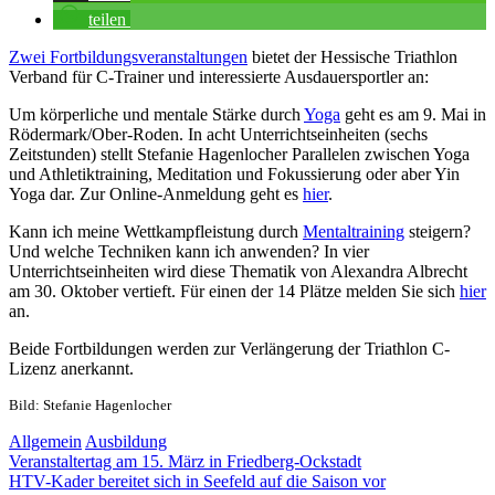
teilen
Zwei Fortbildungsveranstaltungen
bietet der Hessische Triathlon
Verband für C-Trainer und interessierte Ausdauersportler an:
Um körperliche und mentale Stärke durch
Yoga
geht es am 9. Mai in
Rödermark/Ober-Roden. In acht Unterrichtseinheiten (sechs
Zeitstunden) stellt Stefanie Hagenlocher Parallelen zwischen Yoga
und Athletiktraining, Meditation und Fokussierung oder aber Yin
Yoga dar. Zur Online-Anmeldung geht es
hier
.
Kann ich meine Wettkampfleistung durch
Mentaltraining
steigern?
Und welche Techniken kann ich anwenden? In vier
Unterrichtseinheiten wird diese Thematik von Alexandra Albrecht
am 30. Oktober vertieft. Für einen der 14 Plätze melden Sie sich
hier
an.
Beide Fortbildungen werden zur Verlängerung der Triathlon C-
Lizenz anerkannt.
Bild: Stefanie Hagenlocher
Allgemein
Ausbildung
Beitragsnavigation
Vorheriger
HTV-
Veranstaltertag am 15. März in Friedberg-Ockstadt
Beitrag:
Nächster
Fortbildungen
HTV-Kader bereitet sich in Seefeld auf die Saison vor