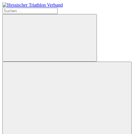
Zum
Inhalt
Suchen
Hessischer
springen
nach:
Triathlon
Verband
Suchen