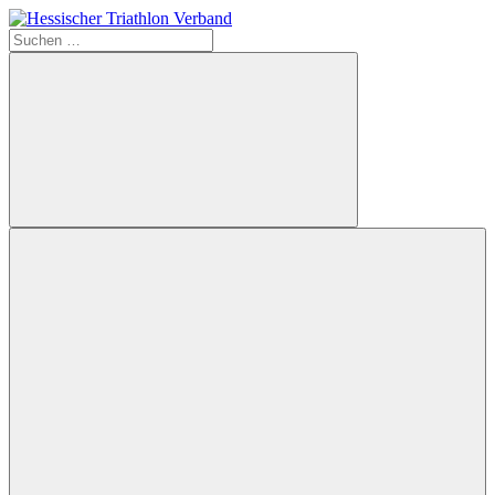
Zum
Inhalt
Suchen
Hessischer
springen
nach:
Triathlon
Verband
Suchen