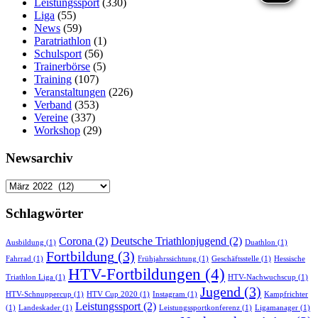
Leistungssport
(330)
Liga
(55)
News
(59)
Paratriathlon
(1)
Schulsport
(56)
Trainerbörse
(5)
Training
(107)
Veranstaltungen
(226)
Verband
(353)
Vereine
(337)
Workshop
(29)
Newsarchiv
Newsarchiv
Schlagwörter
Corona
(2)
Deutsche Triathlonjugend
(2)
Ausbildung
(1)
Duathlon
(1)
Fortbildung
(3)
Fahrrad
(1)
Frühjahrssichtung
(1)
Geschäftsstelle
(1)
Hessische
HTV-Fortbildungen
(4)
Triathlon Liga
(1)
HTV-Nachwuchscup
(1)
Jugend
(3)
HTV-Schnuppercup
(1)
HTV Cup 2020
(1)
Instagram
(1)
Kampfrichter
Leistungssport
(2)
(1)
Landeskader
(1)
Leistungssportkonferenz
(1)
Ligamanager
(1)