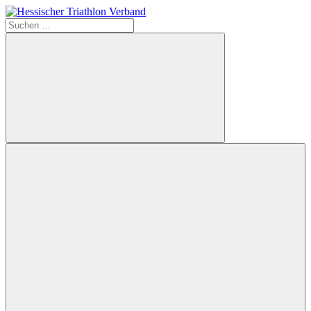
Zum
Inhalt
Suchen
Hessischer
springen
nach:
Triathlon
Verband
Suchen