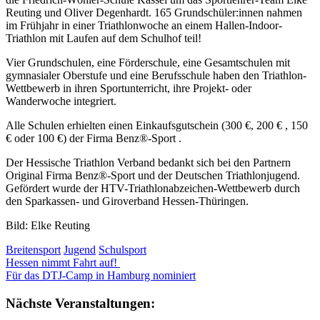
Reuting und Oliver Degenhardt. 165 Grundschüler:innen nahmen
im Frühjahr in einer Triathlonwoche an einem Hallen-Indoor-
Triathlon mit Laufen auf dem Schulhof teil!
Vier Grundschulen, eine Förderschule, eine Gesamtschulen mit
gymnasialer Oberstufe und eine Berufsschule haben den Triathlon-
Wettbewerb in ihren Sportunterricht, ihre Projekt- oder
Wanderwoche integriert.
Alle Schulen erhielten einen Einkaufsgutschein (300 €, 200 € , 150
€ oder 100 €) der Firma Benz®-Sport .
Der Hessische Triathlon Verband bedankt sich bei den Partnern
Original Firma Benz®-Sport und der Deutschen Triathlonjugend.
Gefördert wurde der HTV-Triathlonabzeichen-Wettbewerb durch
den Sparkassen- und Giroverband Hessen-Thüringen.
Bild: Elke Reuting
Breitensport
Jugend
Schulsport
Beitragsnavigation
Vorheriger
Hessen nimmt Fahrt auf!
Beitrag:
Nächster
Für das DTJ-Camp in Hamburg nominiert
Beitrag:
Nächste Veranstaltungen: