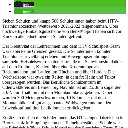
teilen
teilen
Sieben Schulen und knapp 500 Schüler:innen haben beim HTV-
Triathlonabzeichen-Wettbewerb 2021/2022 teilgenommen. Über
hochwertige Einkaufsgutscheine von Benz®-Sport haben sich vor
Kurzem alle teilnehmenden Schulen gefreut.
Der Kreativität der Lehrer:innen und dem HTV-Schulsport-Team
war dabei keine Grenzen gesetzt. Die Schüler:innen konnten
Triathlon sehr vielfältig erleben und Bewegungserfahrungen
sammeln. Beispielsweise in der Turnhalle mit Schwimmsimulation
auf dem Rollbrett, Klettern über eine Kastentreppe als
Radsimulation und Laufen um Hütchen und über Hürden. Die
Wechselzone war etwa ein Reifen, in dem fix Helm und Trikot
übergezogen wurden. Das Berufliche Schulzentrum im
Odenwaldkreis um Lehrer Jörg Navratil hat am 25. Juni sogar den
20. Natur-Triathlon mit dem Mountainbike angeboten. Dabei
wurden 300 Meter geschwommen, 10 Kilometer mit dem
Mountainbike auf gut ausgebauten Waldwegen rund um den
Löwenkopf und drei Laufkilometer zurückgelegt.
Zusätzlich durften die Schüler:innen das DTU-Jugendabzeichen in
Bronze stolz in Empfang nehmen. Teilnehmerstärkste Schule war
die Friedrich-Wöhler-Schule Kassel um das Sportlehrer-Team Elke