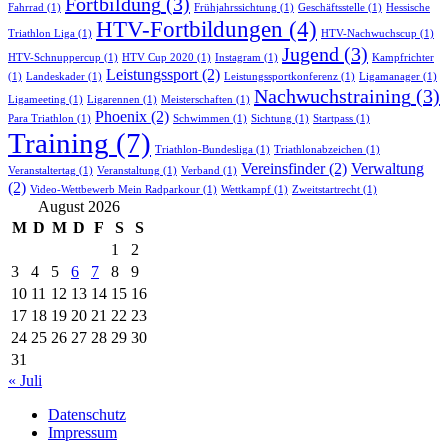
Fortbildung
(3)
Fahrrad
(1)
Frühjahrssichtung
(1)
Geschäftsstelle
(1)
Hessische
HTV-Fortbildungen
(4)
Triathlon Liga
(1)
HTV-Nachwuchscup
(1)
Jugend
(3)
HTV-Schnuppercup
(1)
HTV Cup 2020
(1)
Instagram
(1)
Kampfrichter
Leistungssport
(2)
(1)
Landeskader
(1)
Leistungssportkonferenz
(1)
Ligamanager
(1)
Nachwuchstraining
(3)
Ligameeting
(1)
Ligarennen
(1)
Meisterschaften
(1)
Phoenix
(2)
Para Triathlon
(1)
Schwimmen
(1)
Sichtung
(1)
Startpass
(1)
Training
(7)
Triathlon-Bundesliga
(1)
Triathlonabzeichen
(1)
Vereinsfinder
(2)
Verwaltung
Veranstaltertag
(1)
Veranstaltung
(1)
Verband
(1)
(2)
Video-Wettbewerb Mein Radparkour
(1)
Wettkampf
(1)
Zweitstartrecht
(1)
August 2026
M
D
M
D
F
S
S
1
2
3
4
5
6
7
8
9
10
11
12
13
14
15
16
17
18
19
20
21
22
23
24
25
26
27
28
29
30
31
« Juli
Datenschutz
Impressum