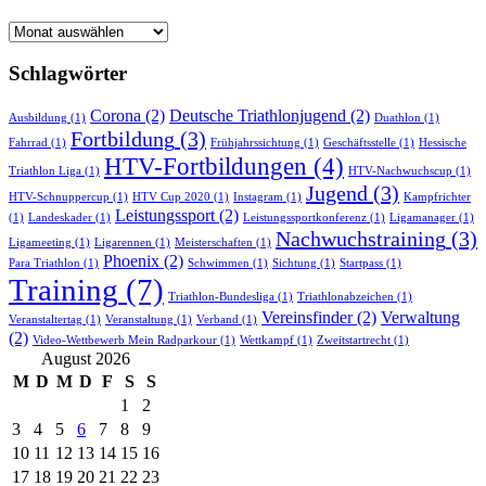
Newsarchiv
Schlagwörter
Corona
(2)
Deutsche Triathlonjugend
(2)
Ausbildung
(1)
Duathlon
(1)
Fortbildung
(3)
Fahrrad
(1)
Frühjahrssichtung
(1)
Geschäftsstelle
(1)
Hessische
HTV-Fortbildungen
(4)
Triathlon Liga
(1)
HTV-Nachwuchscup
(1)
Jugend
(3)
HTV-Schnuppercup
(1)
HTV Cup 2020
(1)
Instagram
(1)
Kampfrichter
Leistungssport
(2)
(1)
Landeskader
(1)
Leistungssportkonferenz
(1)
Ligamanager
(1)
Nachwuchstraining
(3)
Ligameeting
(1)
Ligarennen
(1)
Meisterschaften
(1)
Phoenix
(2)
Para Triathlon
(1)
Schwimmen
(1)
Sichtung
(1)
Startpass
(1)
Training
(7)
Triathlon-Bundesliga
(1)
Triathlonabzeichen
(1)
Vereinsfinder
(2)
Verwaltung
Veranstaltertag
(1)
Veranstaltung
(1)
Verband
(1)
(2)
Video-Wettbewerb Mein Radparkour
(1)
Wettkampf
(1)
Zweitstartrecht
(1)
August 2026
M
D
M
D
F
S
S
1
2
3
4
5
6
7
8
9
10
11
12
13
14
15
16
17
18
19
20
21
22
23