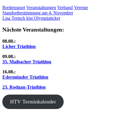
Breitensport
Veranstaltungen
Verband
Vereine
Beitragsnavigation
Vorheriger
Standortbestimmung am 4. November
Beitrag:
Nächster
Lisa Tertsch löst Olympiaticket
Beitrag:
Nächste Veranstaltungen:
08.08.:
Licher Triathlon
09.08.:
35. Maibacher Triathlon
16.08.:
Edermünder Triathlon
23. Rodgau-Triathlon
HTV Terminkalender