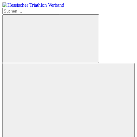
Zum
Inhalt
Suchen
Hessischer
springen
nach:
Triathlon
Verband
Suchen