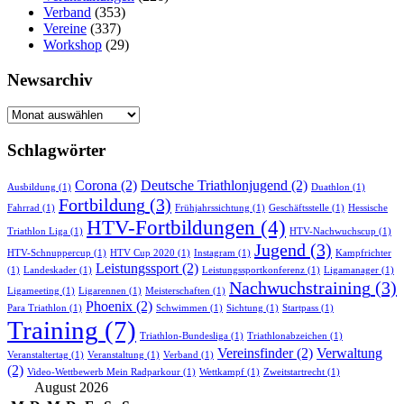
Verband
(353)
Vereine
(337)
Workshop
(29)
Newsarchiv
Newsarchiv
Schlagwörter
Corona
(2)
Deutsche Triathlonjugend
(2)
Ausbildung
(1)
Duathlon
(1)
Fortbildung
(3)
Fahrrad
(1)
Frühjahrssichtung
(1)
Geschäftsstelle
(1)
Hessische
HTV-Fortbildungen
(4)
Triathlon Liga
(1)
HTV-Nachwuchscup
(1)
Jugend
(3)
HTV-Schnuppercup
(1)
HTV Cup 2020
(1)
Instagram
(1)
Kampfrichter
Leistungssport
(2)
(1)
Landeskader
(1)
Leistungssportkonferenz
(1)
Ligamanager
(1)
Nachwuchstraining
(3)
Ligameeting
(1)
Ligarennen
(1)
Meisterschaften
(1)
Phoenix
(2)
Para Triathlon
(1)
Schwimmen
(1)
Sichtung
(1)
Startpass
(1)
Training
(7)
Triathlon-Bundesliga
(1)
Triathlonabzeichen
(1)
Vereinsfinder
(2)
Verwaltung
Veranstaltertag
(1)
Veranstaltung
(1)
Verband
(1)
(2)
Video-Wettbewerb Mein Radparkour
(1)
Wettkampf
(1)
Zweitstartrecht
(1)
August 2026