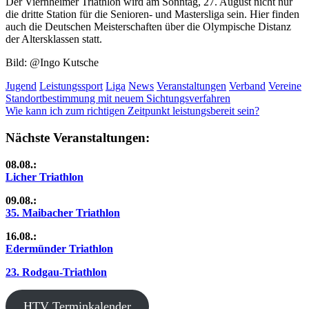
Der Viernheimer Triathlon wird am Sonntag, 27. August nicht nur
die dritte Station für die Senioren- und Mastersliga sein. Hier finden
auch die Deutschen Meisterschaften über die Olympische Distanz
der Altersklassen statt.
Bild: @Ingo Kutsche
Jugend
Leistungssport
Liga
News
Veranstaltungen
Verband
Vereine
Beitragsnavigation
Vorheriger
Standortbestimmung mit neuem Sichtungsverfahren
Beitrag:
Nächster
Wie kann ich zum richtigen Zeitpunkt leistungsbereit sein?
Beitrag:
Nächste Veranstaltungen:
08.08.:
Licher Triathlon
09.08.:
35. Maibacher Triathlon
16.08.:
Edermünder Triathlon
23. Rodgau-Triathlon
HTV Terminkalender