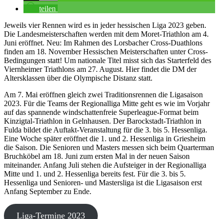
teilen
Jeweils vier Rennen wird es in jeder hessischen Liga 2023 geben.
Die Landesmeisterschaften werden mit dem Moret-Triathlon am 4.
Juni eröffnet. Neu: Im Rahmen des Lorsbacher Cross-Duathlons
finden am 18. November Hessischen Meisterschaften unter Cross-
Bedingungen statt! Um nationale Titel misst sich das Starterfeld des
Viernheimer Triathlons am 27. August. Hier findet die DM der
Altersklassen über die Olympische Distanz statt.
Am 7. Mai eröffnen gleich zwei Traditionsrennen die Ligasaison
2023. Für die Teams der Regionalliga Mitte geht es wie im Vorjahr
auf das spannende windschattenfreie Superleague-Format beim
Kinzigtal-Triathlon in Gelnhausen. Der Barockstadt-Triathlon in
Fulda bildet die Auftakt-Veranstaltung für die 3. bis 5. Hessenliga.
Eine Woche später eröffnet die 1. und 2. Hessenliga in Griesheim
die Saison. Die Senioren und Masters messen sich beim Quarterman
Bruchköbel am 18. Juni zum ersten Mal in der neuen Saison
miteinander. Anfang Juli stehen die Aufsteiger in der Regionalliga
Mitte und 1. und 2. Hessenliga bereits fest. Für die 3. bis 5.
Hessenliga und Senioren- und Mastersliga ist die Ligasaison erst
Anfang September zu Ende.
Liga-Termine 2023