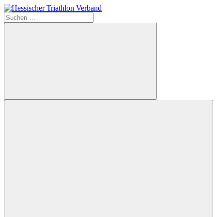
Zum
Inhalt
Suchen
Hessischer
springen
nach:
Triathlon
Verband
Suchen