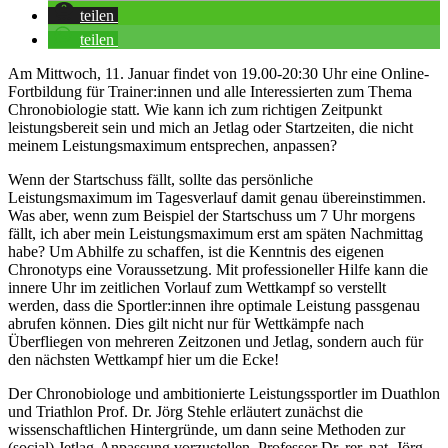
teilen
teilen
Am Mittwoch, 11. Januar findet von 19.00-20:30 Uhr eine Online-
Fortbildung für Trainer:innen und alle Interessierten zum Thema
Chronobiologie statt. Wie kann ich zum richtigen Zeitpunkt
leistungsbereit sein und mich an Jetlag oder Startzeiten, die nicht
meinem Leistungsmaximum entsprechen, anpassen?
Wenn der Startschuss fällt, sollte das persönliche
Leistungsmaximum im Tagesverlauf damit genau übereinstimmen.
Was aber, wenn zum Beispiel der Startschuss um 7 Uhr morgens
fällt, ich aber mein Leistungsmaximum erst am späten Nachmittag
habe? Um Abhilfe zu schaffen, ist die Kenntnis des eigenen
Chronotyps eine Voraussetzung. Mit professioneller Hilfe kann die
innere Uhr im zeitlichen Vorlauf zum Wettkampf so verstellt
werden, dass die Sportler:innen ihre optimale Leistung passgenau
abrufen können. Dies gilt nicht nur für Wettkämpfe nach
Überfliegen von mehreren Zeitzonen und Jetlag, sondern auch für
den nächsten Wettkampf hier um die Ecke!
Der Chronobiologe und ambitionierte Leistungssportler im Duathlon
und Triathlon Prof. Dr. Jörg Stehle erläutert zunächst die
wissenschaftlichen Hintergründe, um dann seine Methoden zur
(social) Jetlag-Anpassung vorzustellen. Professor Dr. rer. nat. Jörg