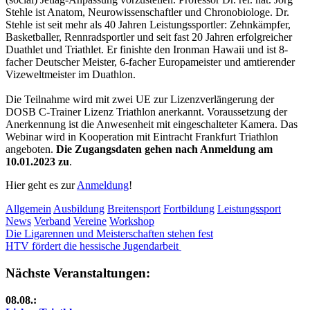
Stehle ist Anatom, Neurowissenschaftler und Chronobiologe. Dr.
Stehle ist seit mehr als 40 Jahren Leistungssportler: Zehnkämpfer,
Basketballer, Rennradsportler und seit fast 20 Jahren erfolgreicher
Duathlet und Triathlet. Er finishte den Ironman Hawaii und ist 8-
facher Deutscher Meister, 6-facher Europameister und amtierender
Vizeweltmeister im Duathlon.
Die Teilnahme wird mit zwei UE zur Lizenzverlängerung der
DOSB C-Trainer Lizenz Triathlon anerkannt. Voraussetzung der
Anerkennung ist die Anwesenheit mit eingeschalteter Kamera. Das
Webinar wird in Kooperation mit Eintracht Frankfurt Triathlon
angeboten.
Die Zugangsdaten gehen nach Anmeldung am
10.01.2023 zu
.
Hier geht es zur
Anmeldung
!
Allgemein
Ausbildung
Breitensport
Fortbildung
Leistungssport
News
Verband
Vereine
Workshop
Beitragsnavigation
Vorheriger
Die Ligarennen und Meisterschaften stehen fest
Beitrag:
Nächster
HTV fördert die hessische Jugendarbeit
Beitrag:
Nächste Veranstaltungen:
08.08.: