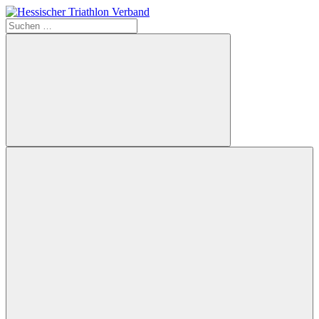
Zum
Inhalt
Suchen
Hessischer
springen
nach:
Triathlon
Verband
Suchen