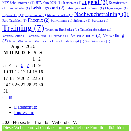
Jugend
(3)
HTV-Schnuppercup
(1)
HTV Cup 2020
(1)
Instagram
(1)
Kampfrichter
Leistungssport
(2)
(1)
Landeskader
(1)
Leistungssportkonferenz
(1)
Ligamanager
(1)
Nachwuchstraining
(3)
Ligameeting
(1)
Ligarennen
(1)
Meisterschaften
(1)
Phoenix
(2)
Para Triathlon
(1)
Schwimmen
(1)
Sichtung
(1)
Startpass
(1)
Training
(7)
Triathlon-Bundesliga
(1)
Triathlonabzeichen
(1)
Vereinsfinder
(2)
Verwaltung
Veranstaltertag
(1)
Veranstaltung
(1)
Verband
(1)
(2)
Video-Wettbewerb Mein Radparkour
(1)
Wettkampf
(1)
Zweitstartrecht
(1)
August 2026
M
D
M
D
F
S
S
1
2
3
4
5
6
7
8
9
10
11
12
13
14
15
16
17
18
19
20
21
22
23
24
25
26
27
28
29
30
31
« Juli
Datenschutz
Impressum
2025 Hessischer Triathlon Verband e. V.
Diese Website nutzt Cookies, um bestmögliche Funktionalität bieten