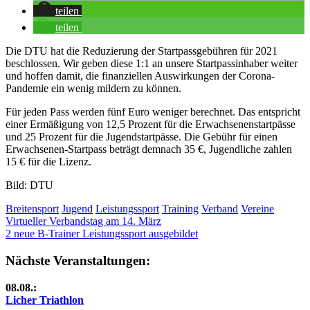
teilen
teilen
Die DTU hat die Reduzierung der Startpassgebühren für 2021
beschlossen. Wir geben diese 1:1 an unsere Startpassinhaber weiter
und hoffen damit, die finanziellen Auswirkungen der Corona-
Pandemie ein wenig mildern zu können.
Für jeden Pass werden fünf Euro weniger berechnet. Das entspricht
einer Ermäßigung von 12,5 Prozent für die Erwachsenenstartpässe
und 25 Prozent für die Jugendstartpässe. Die Gebühr für einen
Erwachsenen-Startpass beträgt demnach 35 €, Jugendliche zahlen
15 € für die Lizenz.
Bild: DTU
Breitensport
Jugend
Leistungssport
Training
Verband
Vereine
Beitragsnavigation
Vorheriger
Virtueller Verbandstag am 14. März
Beitrag:
Nächster
2 neue B-Trainer Leistungssport ausgebildet
Beitrag:
Nächste Veranstaltungen:
08.08.:
Licher Triathlon