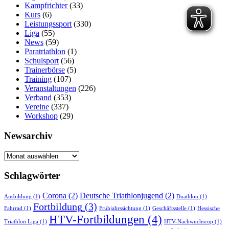
Kampfrichter
(33)
Kurs
(6)
Leistungssport
(330)
Liga
(55)
News
(59)
Paratriathlon
(1)
Schulsport
(56)
Trainerbörse
(5)
Training
(107)
Veranstaltungen
(226)
Verband
(353)
Vereine
(337)
Workshop
(29)
Newsarchiv
Newsarchiv
Schlagwörter
Corona
(2)
Deutsche Triathlonjugend
(2)
Ausbildung
(1)
Duathlon
(1)
Fortbildung
(3)
Fahrrad
(1)
Frühjahrssichtung
(1)
Geschäftsstelle
(1)
Hessische
HTV-Fortbildungen
(4)
Triathlon Liga
(1)
HTV-Nachwuchscup
(1)