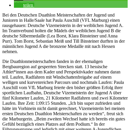
teilen
Bei den Deutschen Duathlon Meisterschaften der Jugend und
Junioren in Halle/Saale hat Paula Auschill (VFL Marburg) einen
rausgehauen: Deutsche Vizemeisterin in der weiblichen Jugend A.
Im Teamverbund holten die Mädels der weiblichen Jugend B die
deutsche Silbermedaille (Lea Borst, Klara Binsteiner und Anna
Purr). Tom Borst, Sebastian Meiß und Till Binsteiner durften in der
männlichen Jugend A die bronzene Medaille mit nach Hessen
nehmen.
Die Duathlonmeisterschaften fanden in der ehemaligen
Bergbauregion auf gesperrten Strecken statt. 13 hessische
Athlet*innen aus dem Kader und Perspektivkader nahmen daran
teil. Laufen, Radfahren mit Windschattenfreigabe auf einem
welligen und kurvenreichen Parcours und nochmals Laufen: Paula
Auschill vom VfL Marburg feierte den bisher größten Erfolg ihrer
sportlichen Laufbahn, Deutsche Vizemeisterin der Jugend A über
fünf Kilometer Laufen, 21 Kilometer Radfahren und zwei Kilometer
Laufen. Ihre Zeit: 1:09:15 Stunden. „Ich bin super zufrieden und
hätte im Vorhinein nicht damit gerechnet, Vizemeisterin bei meinen
ersten Deutschen Duathlon Meisterschaften zu werden“, freut sich
die Marburgerin. „Beim zweiten Wechsel hatte ich bereits ein gutes
Gefühl bezüglich eines Platzes auf dem Podium.“ In der
Führungsgruppe und lediglich mit einer weiteren A-Jugendlichen