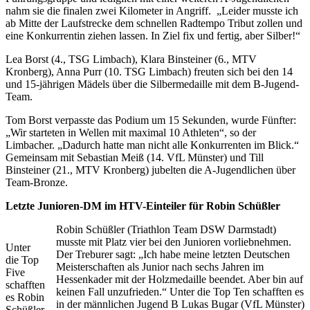
nahm sie die finalen zwei Kilometer in Angriff. „Leider musste ich
ab Mitte der Laufstrecke dem schnellen Radtempo Tribut zollen und
eine Konkurrentin ziehen lassen. In Ziel fix und fertig, aber Silber!“
Lea Borst (4., TSG Limbach), Klara Binsteiner (6., MTV
Kronberg), Anna Purr (10. TSG Limbach) freuten sich bei den 14
und 15-jährigen Mädels über die Silbermedaille mit dem B-Jugend-
Team.
Tom Borst verpasste das Podium um 15 Sekunden, wurde Fünfter:
„Wir starteten in Wellen mit maximal 10 Athleten“, so der
Limbacher. „Dadurch hatte man nicht alle Konkurrenten im Blick.“
Gemeinsam mit Sebastian Meiß (14. VfL Münster) und Till
Binsteiner (21., MTV Kronberg) jubelten die A-Jugendlichen über
Team-Bronze.
Letzte Junioren-DM im HTV-Einteiler für Robin Schüßler
Robin Schüßler (Triathlon Team DSW Darmstadt)
musste mit Platz vier bei den Junioren vorliebnehmen.
Unter
Der Treburer sagt: „Ich habe meine letzten Deutschen
die Top
Meisterschaften als Junior nach sechs Jahren im
Five
Hessenkader mit der Holzmedaille beendet. Aber bin auf
schafften
keinen Fall unzufrieden.“ Unter die Top Ten schafften es
es Robin
in der männlichen Jugend B Lukas Bugar (VfL Münster)
Schüßler