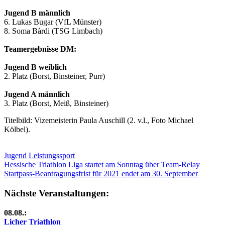
Jugend B männlich
6. Lukas Bugar (VfL Münster)
8. Soma Bàrdi (TSG Limbach)
Teamergebnisse DM:
Jugend B weiblich
2. Platz (Borst, Binsteiner, Purr)
Jugend A männlich
3. Platz (Borst, Meiß, Binsteiner)
Titelbild: Vizemeisterin Paula Auschill (2. v.l., Foto Michael
Kölbel).
Jugend
Leistungssport
Beitragsnavigation
Vorheriger
Hessische Triathlon Liga startet am Sonntag über Team-Relay
Beitrag:
Nächster
Startpass-Beantragungsfrist für 2021 endet am 30. September
Beitrag:
Nächste Veranstaltungen:
08.08.:
Licher Triathlon