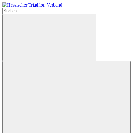
Zum
Inhalt
Suchen
Hessischer
springen
nach:
Triathlon
Verband
Suchen