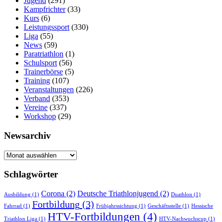
Jugend
(291)
Kampfrichter
(33)
Kurs
(6)
Leistungssport
(330)
Liga
(55)
News
(59)
Paratriathlon
(1)
Schulsport
(56)
Trainerbörse
(5)
Training
(107)
Veranstaltungen
(226)
Verband
(353)
Vereine
(337)
Workshop
(29)
Newsarchiv
Newsarchiv
Schlagwörter
Corona
(2)
Deutsche Triathlonjugend
(2)
Ausbildung
(1)
Duathlon
(1)
Fortbildung
(3)
Fahrrad
(1)
Frühjahrssichtung
(1)
Geschäftsstelle
(1)
Hessische
HTV-Fortbildungen
(4)
Triathlon Liga
(1)
HTV-Nachwuchscup
(1)