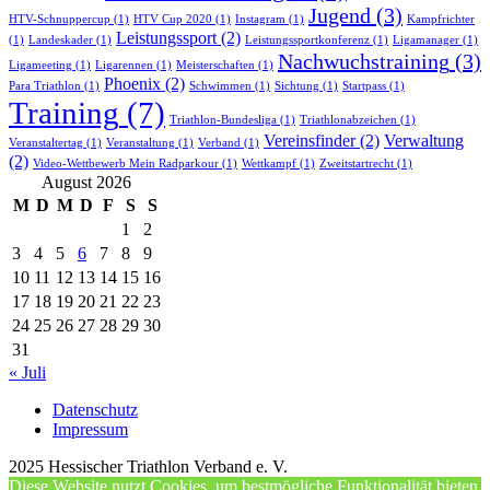
Jugend
(3)
HTV-Schnuppercup
(1)
HTV Cup 2020
(1)
Instagram
(1)
Kampfrichter
Leistungssport
(2)
(1)
Landeskader
(1)
Leistungssportkonferenz
(1)
Ligamanager
(1)
Nachwuchstraining
(3)
Ligameeting
(1)
Ligarennen
(1)
Meisterschaften
(1)
Phoenix
(2)
Para Triathlon
(1)
Schwimmen
(1)
Sichtung
(1)
Startpass
(1)
Training
(7)
Triathlon-Bundesliga
(1)
Triathlonabzeichen
(1)
Vereinsfinder
(2)
Verwaltung
Veranstaltertag
(1)
Veranstaltung
(1)
Verband
(1)
(2)
Video-Wettbewerb Mein Radparkour
(1)
Wettkampf
(1)
Zweitstartrecht
(1)
August 2026
M
D
M
D
F
S
S
1
2
3
4
5
6
7
8
9
10
11
12
13
14
15
16
17
18
19
20
21
22
23
24
25
26
27
28
29
30
31
« Juli
Datenschutz
Impressum
2025 Hessischer Triathlon Verband e. V.
Diese Website nutzt Cookies, um bestmögliche Funktionalität bieten