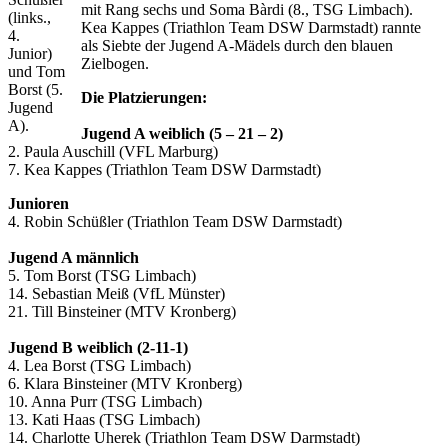
mit Rang sechs und Soma Bàrdi (8., TSG Limbach).
(links.,
Kea Kappes (Triathlon Team DSW Darmstadt) rannte
4.
als Siebte der Jugend A-Mädels durch den blauen
Junior)
Zielbogen.
und Tom
Borst (5.
Die Platzierungen:
Jugend
A).
Jugend A weiblich (5 – 21 – 2)
2. Paula Auschill (VFL Marburg)
7. Kea Kappes (Triathlon Team DSW Darmstadt)
Junioren
4. Robin Schüßler (Triathlon Team DSW Darmstadt)
Jugend A männlich
5. Tom Borst (TSG Limbach)
14. Sebastian Meiß (VfL Münster)
21. Till Binsteiner (MTV Kronberg)
Jugend B weiblich (2-11-1)
4. Lea Borst (TSG Limbach)
6. Klara Binsteiner (MTV Kronberg)
10. Anna Purr (TSG Limbach)
13. Kati Haas (TSG Limbach)
14. Charlotte Uherek (Triathlon Team DSW Darmstadt)