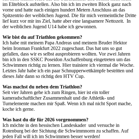
im Eliteblock aufstellen. Also bin ich im zweiten Block ganz nach
vorne und hatte nach einigen hundert Metern Anschluss an das
Spitzentrio der weiblichen Jugend. Die für mich vermeintliche Dritte
lief kurz vor mir ins Ziel, hatte aber eine langsamere Nettozeit. In
der weiblichen Jugend U14 habe ich gewonnen.
Wie bist du auf Triathlon gekommen?
Ich habe mit meinem Papa Andreas und meinem Bruder Hektor
beim Ironman Frankfurt 2022 zugeschaut. Das hat uns so gut
gefallen, dass wir es selbst ausprobieren wollten. Vor zwei Jahren
bin ich in den SSKC Poseidon Aschaffenburg eingetreten um das
Schwimmen richtig zu lernen. Hier trainiere ich viermal die Woche.
Letztes Jahr habe ich ein paar Schnupperwettkämpfe bestritten und
dieses Jahr dann so richtig den HTV Cup.
Was machst du neben dem Triathlon?
Seit vier Jahren gehe ich zum Ringen, hier ist ein toller
kameradschaftlicher Zusammenhalt und die Athletik- und
Turnelemente machen mir Spaß. Wenn ich mal nicht Sport mache,
koche ich gerne.
Was hast du dir für 2026 vorgenommen?
Ich möchte in den hessischen Landeskader und versuche in
Rotenburg bei der Sichtung die Schwimmnorm zu schaffen. Auf
jeden Fall will ich im Schwimmen besser werden!