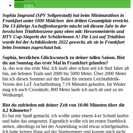
teilen
Sophia Imgrund (SPV Seligenstadt) hat beim Minimarathon in
Frankfurt unter 1000 Mädchen den dritten Gesamtplatz erreicht.
Die 13-jährige Aschaffenburgerin mischt seit diesem Jahr in der
hessischen Triathlonszene ganz oben mit: Hessenmeisterin und
HTV Cup-Siegerin der Schülerinnen A! Die Lust auf Triathlon
wurde bei der Achtklässlerin 2022 geweckt, als sie in Frankfurt
beim Ironman zugeschaut hat.
Sophia, herzlichen Glückwunsch zu deiner tollen Saison. Bist
du am Sonntag das erste Mal in Frankfurt gelaufen?
Ja, das war das erste Mal. Ich laufe aber schon seit ich fünf Jahre alt
bin, am liebsten Trails und 2000 bis 5000 Meter. Über 2000 Meter
bin ich diesen Sommer auf der Bahn für meinen Leichtathletik-
Verein den LuT Aschaffenburg 7:19 Minuten gelaufen. Im Winter
mag ich auch Crossläufe, 800 Meter laufe ich auch ab und zu im
Wettkampf.
Bist du zufrieden mit deiner Zeit von 16:06 Minuten über die
4,2 Kilometer?
Es hat mir Spaß gemacht, ich wollte unter einem 4-er Schnitt laufen
und habe das umgesetzt. Eigentlich wollte ich im ersten Startblock
stehen, allerdings ist bei der Anmeldung wohl etwas schiefgelaufen.
Ich hatte keinen Hase auf der Startnummer und konnte mich nicht