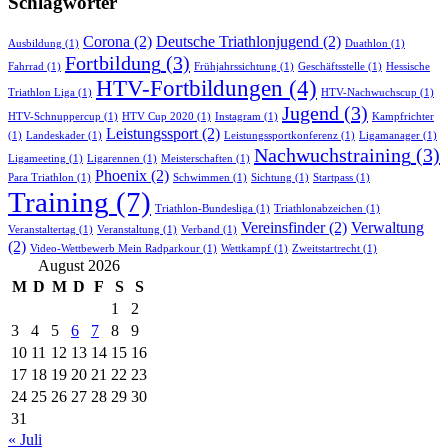
Schlagwörter
Corona
(2)
Deutsche Triathlonjugend
(2)
Ausbildung
(1)
Duathlon
(1)
Fortbildung
(3)
Fahrrad
(1)
Frühjahrssichtung
(1)
Geschäftsstelle
(1)
Hessische
HTV-Fortbildungen
(4)
Triathlon Liga
(1)
HTV-Nachwuchscup
(1)
Jugend
(3)
HTV-Schnuppercup
(1)
HTV Cup 2020
(1)
Instagram
(1)
Kampfrichter
Leistungssport
(2)
(1)
Landeskader
(1)
Leistungssportkonferenz
(1)
Ligamanager
(1)
Nachwuchstraining
(3)
Ligameeting
(1)
Ligarennen
(1)
Meisterschaften
(1)
Phoenix
(2)
Para Triathlon
(1)
Schwimmen
(1)
Sichtung
(1)
Startpass
(1)
Training
(7)
Triathlon-Bundesliga
(1)
Triathlonabzeichen
(1)
Vereinsfinder
(2)
Verwaltung
Veranstaltertag
(1)
Veranstaltung
(1)
Verband
(1)
(2)
Video-Wettbewerb Mein Radparkour
(1)
Wettkampf
(1)
Zweitstartrecht
(1)
August 2026
M
D
M
D
F
S
S
1
2
3
4
5
6
7
8
9
10
11
12
13
14
15
16
17
18
19
20
21
22
23
24
25
26
27
28
29
30
31
« Juli