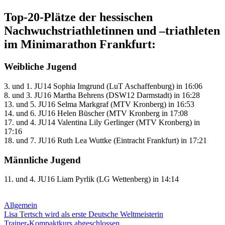
Top-20-Plätze der hessischen
Nachwuchstriathletinnen und –triathleten
im Minimarathon Frankfurt:
Weibliche Jugend
3. und 1. JU14 Sophia Imgrund (LuT Aschaffenburg) in 16:06
8. und 3. JU16 Martha Behrens (DSW12 Darmstadt) in 16:28
13. und 5. JU16 Selma Markgraf (MTV Kronberg) in 16:53
14. und 6. JU16 Helen Büscher (MTV Kronberg in 17:08
17. und 4. JU14 Valentina Lily Gerlinger (MTV Kronberg) in
17:16
18. und 7. JU16 Ruth Lea Wuttke (Eintracht Frankfurt) in 17:21
Männliche Jugend
11. und 4. JU16 Liam Pyrlik (LG Wettenberg) in 14:14
Allgemein
Beitragsnavigation
Vorheriger
Lisa Tertsch wird als erste Deutsche Weltmeisterin
Beitrag:
Nächster
Trainer-Kompaktkurs abgeschlossen