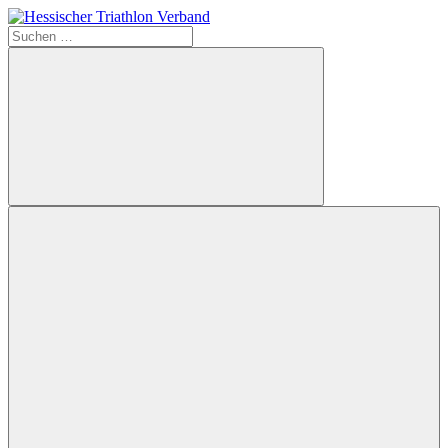
Zum
Inhalt
Suchen
Hessischer
springen
nach:
Triathlon
Verband
Suchen