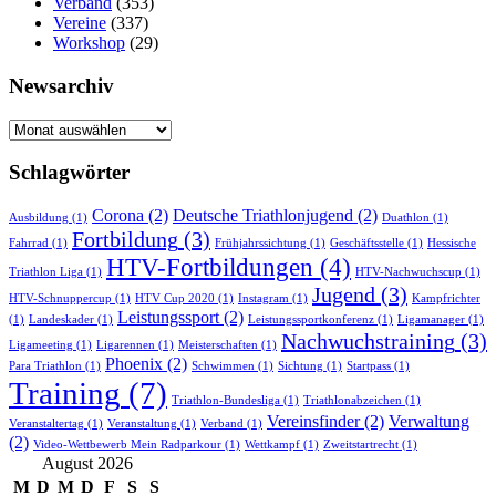
Verband
(353)
Vereine
(337)
Workshop
(29)
Newsarchiv
Newsarchiv
Schlagwörter
Corona
(2)
Deutsche Triathlonjugend
(2)
Ausbildung
(1)
Duathlon
(1)
Fortbildung
(3)
Fahrrad
(1)
Frühjahrssichtung
(1)
Geschäftsstelle
(1)
Hessische
HTV-Fortbildungen
(4)
Triathlon Liga
(1)
HTV-Nachwuchscup
(1)
Jugend
(3)
HTV-Schnuppercup
(1)
HTV Cup 2020
(1)
Instagram
(1)
Kampfrichter
Leistungssport
(2)
(1)
Landeskader
(1)
Leistungssportkonferenz
(1)
Ligamanager
(1)
Nachwuchstraining
(3)
Ligameeting
(1)
Ligarennen
(1)
Meisterschaften
(1)
Phoenix
(2)
Para Triathlon
(1)
Schwimmen
(1)
Sichtung
(1)
Startpass
(1)
Training
(7)
Triathlon-Bundesliga
(1)
Triathlonabzeichen
(1)
Vereinsfinder
(2)
Verwaltung
Veranstaltertag
(1)
Veranstaltung
(1)
Verband
(1)
(2)
Video-Wettbewerb Mein Radparkour
(1)
Wettkampf
(1)
Zweitstartrecht
(1)
August 2026
M
D
M
D
F
S
S