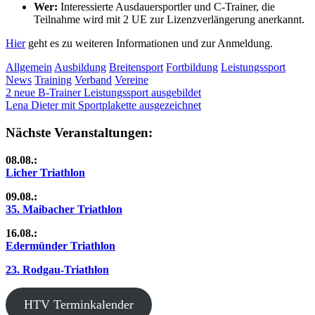
Wer:
Interessierte Ausdauersportler und C-Trainer, die
Teilnahme wird mit 2 UE zur Lizenzverlängerung anerkannt.
Hier
geht es zu weiteren Informationen und zur Anmeldung.
Allgemein
Ausbildung
Breitensport
Fortbildung
Leistungssport
News
Training
Verband
Vereine
Beitragsnavigation
Vorheriger
2 neue B-Trainer Leistungssport ausgebildet
Beitrag:
Nächster
Lena Dieter mit Sportplakette ausgezeichnet
Beitrag:
Nächste Veranstaltungen:
08.08.:
Licher Triathlon
09.08.:
35. Maibacher Triathlon
16.08.:
Edermünder Triathlon
23. Rodgau-Triathlon
HTV Terminkalender