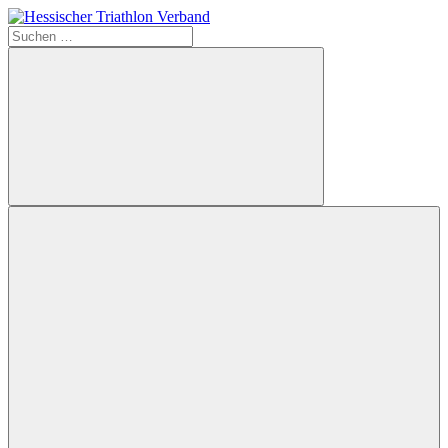
Zum
Inhalt
Suchen
Hessischer
springen
nach:
Triathlon
Verband
Suchen