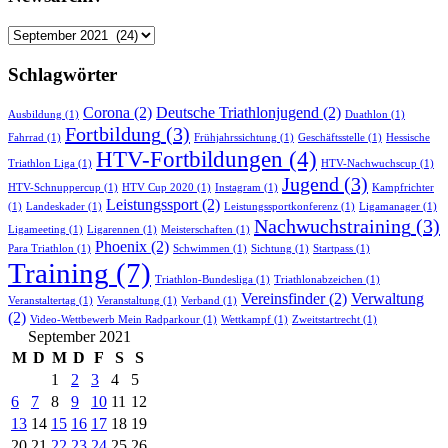
Newsarchiv
Schlagwörter
Corona
(2)
Deutsche Triathlonjugend
(2)
Ausbildung
(1)
Duathlon
(1)
Fortbildung
(3)
Fahrrad
(1)
Frühjahrssichtung
(1)
Geschäftsstelle
(1)
Hessische
HTV-Fortbildungen
(4)
Triathlon Liga
(1)
HTV-Nachwuchscup
(1)
Jugend
(3)
HTV-Schnuppercup
(1)
HTV Cup 2020
(1)
Instagram
(1)
Kampfrichter
Leistungssport
(2)
(1)
Landeskader
(1)
Leistungssportkonferenz
(1)
Ligamanager
(1)
Nachwuchstraining
(3)
Ligameeting
(1)
Ligarennen
(1)
Meisterschaften
(1)
Phoenix
(2)
Para Triathlon
(1)
Schwimmen
(1)
Sichtung
(1)
Startpass
(1)
Training
(7)
Triathlon-Bundesliga
(1)
Triathlonabzeichen
(1)
Vereinsfinder
(2)
Verwaltung
Veranstaltertag
(1)
Veranstaltung
(1)
Verband
(1)
(2)
Video-Wettbewerb Mein Radparkour
(1)
Wettkampf
(1)
Zweitstartrecht
(1)
September 2021
M
D
M
D
F
S
S
1
2
3
4
5
6
7
8
9
10
11
12
13
14
15
16
17
18
19
20
21
22
23
24
25
26