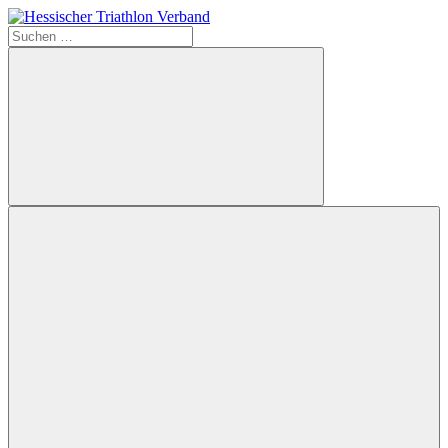
Zum
Inhalt
Suchen
Hessischer
springen
nach:
Triathlon
Verband
Suchen