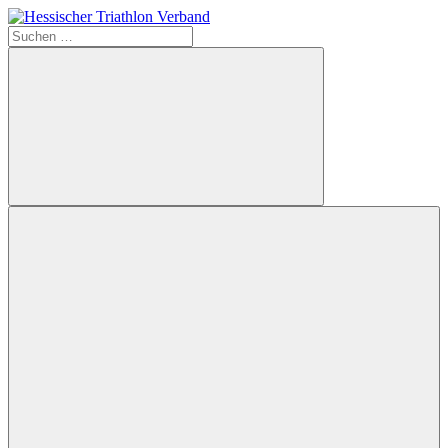
Zum
Inhalt
Suchen
Hessischer
springen
nach:
Triathlon
Verband
Suchen