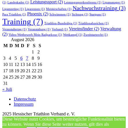
Leistungssport
(2)
(1)
Landeskader
(1)
Leistungssportkonferenz
(1)
Ligamanager
(1)
Nachwuchstraining
(3)
Ligameeting
(1)
Ligarennen
(1)
Meisterschaften
(1)
Phoenix
(2)
Para Triathlon
(1)
Schwimmen
(1)
Sichtung
(1)
Startpass
(1)
Training
(7)
Triathlon-Bundesliga
(1)
Triathlonabzeichen
(1)
Vereinsfinder
(2)
Verwaltung
Veranstaltertag
(1)
Veranstaltung
(1)
Verband
(1)
(2)
Video-Wettbewerb Mein Radparkour
(1)
Wettkampf
(1)
Zweitstartrecht
(1)
August 2026
M
D
M
D
F
S
S
1
2
3
4
5
6
7
8
9
10
11
12
13
14
15
16
17
18
19
20
21
22
23
24
25
26
27
28
29
30
31
« Juli
Datenschutz
Impressum
2025 Hessischer Triathlon Verband e. V.
Diese Website nutzt Cookies, um bestmögliche Funktionalität bieten
zu können. Wenn Sie diese Seite weiter nutzen, gilt dies als