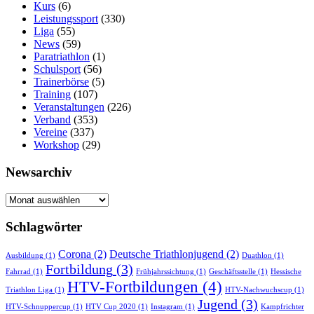
Kurs
(6)
Leistungssport
(330)
Liga
(55)
News
(59)
Paratriathlon
(1)
Schulsport
(56)
Trainerbörse
(5)
Training
(107)
Veranstaltungen
(226)
Verband
(353)
Vereine
(337)
Workshop
(29)
Newsarchiv
Newsarchiv
Schlagwörter
Corona
(2)
Deutsche Triathlonjugend
(2)
Ausbildung
(1)
Duathlon
(1)
Fortbildung
(3)
Fahrrad
(1)
Frühjahrssichtung
(1)
Geschäftsstelle
(1)
Hessische
HTV-Fortbildungen
(4)
Triathlon Liga
(1)
HTV-Nachwuchscup
(1)
Jugend
(3)
HTV-Schnuppercup
(1)
HTV Cup 2020
(1)
Instagram
(1)
Kampfrichter