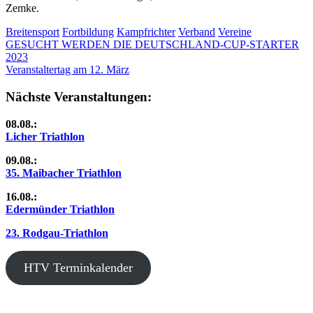
Zemke.
Breitensport
Fortbildung
Kampfrichter
Verband
Vereine
Beitragsnavigation
Vorheriger
GESUCHT WERDEN DIE DEUTSCHLAND-CUP-STARTER
Beitrag:
2023
Nächster
Veranstaltertag am 12. März
Beitrag:
Nächste Veranstaltungen:
08.08.:
Licher Triathlon
09.08.:
35. Maibacher Triathlon
16.08.:
Edermünder Triathlon
23. Rodgau-Triathlon
HTV Terminkalender