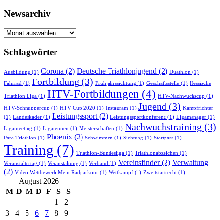
Newsarchiv
Newsarchiv
Schlagwörter
Corona
(2)
Deutsche Triathlonjugend
(2)
Ausbildung
(1)
Duathlon
(1)
Fortbildung
(3)
Fahrrad
(1)
Frühjahrssichtung
(1)
Geschäftsstelle
(1)
Hessische
HTV-Fortbildungen
(4)
Triathlon Liga
(1)
HTV-Nachwuchscup
(1)
Jugend
(3)
HTV-Schnuppercup
(1)
HTV Cup 2020
(1)
Instagram
(1)
Kampfrichter
Leistungssport
(2)
(1)
Landeskader
(1)
Leistungssportkonferenz
(1)
Ligamanager
(1)
Nachwuchstraining
(3)
Ligameeting
(1)
Ligarennen
(1)
Meisterschaften
(1)
Phoenix
(2)
Para Triathlon
(1)
Schwimmen
(1)
Sichtung
(1)
Startpass
(1)
Training
(7)
Triathlon-Bundesliga
(1)
Triathlonabzeichen
(1)
Vereinsfinder
(2)
Verwaltung
Veranstaltertag
(1)
Veranstaltung
(1)
Verband
(1)
(2)
Video-Wettbewerb Mein Radparkour
(1)
Wettkampf
(1)
Zweitstartrecht
(1)
August 2026
M
D
M
D
F
S
S
1
2
3
4
5
6
7
8
9