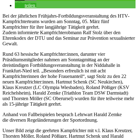
teilen
Bei der jährlichen Frühjahrs-Fortbildungsveranstaltung des HTV-
Kampfrichterteams wurden am Sonntag, 05. März fünf
Kampfrichter für ihre langjährige Tätigkeit geehrt.
Zudem informierte Kampfrichterobmann Ralf Stolz über den
Ehrenkodex der DTU und das Seminar zur Prävention sexualisierter
Gewalt.
Rund 63 hessische Kampfrichter:innen, darunter vier
Präsidiumsmitglieder nahmen am Sonntagmittag an der
dreistündigen Fortbildungsveranstaltung in der Niddahalle in
Frankfurt-Nied teil. „Besonders erfreulich ist mit acht
Kampfrichterinnen der hohe Frauenanteil“, sagt Stolz zu den 22
neuen Kampfrichter:innen. Hartmut Schenk (SC Neukirchen),
Klaus Kreutzer (LC Olympia Wiesbaden), Roland Pößiger (KSV
Reichelsheim), Harald Zemke (Triathlon Team DSW Darmstadt)
und Thorsten Möller (SC Oberursel) wurden für ihre teilweise mehr
als 15-jährige Tätigkeit geehrt.
Anhand von Fallbeispielen besprach Lehrwart Harald Zemke
die diversen Regeländerungen der Sportordnung.
Unser Bild zeigt die geehrten Kampfrichter mit v.l. Klaus Kreutzer,
Thorsten Möller, Roland Pößiger, Hartmut Schenk und Harald