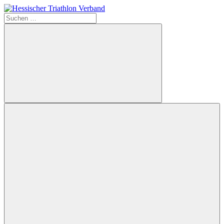
Zum
Inhalt
Suchen
Hessischer
springen
nach:
Triathlon
Verband
Suchen